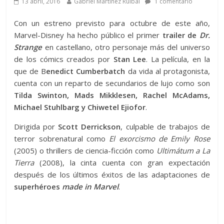
13 abril, 2016
Gabriel Martínez Ruibal
1 comentario
Con un estreno previsto para octubre de este año,
Marvel-Disney ha hecho público el primer
trailer de
Dr.
Strange
en castellano, otro personaje más del universo
de los cómics creados por
Stan Lee
. La película, en la
que de B
enedict Cumberbatch
da vida al protagonista,
cuenta con un reparto de secundarios de lujo como son
Tilda Swinton, Mads Mikklesen, Rachel McAdams,
Michael Stuhlbarg y Chiwetel Ejiofor
.
Dirigida por
Scott Derrickson
, culpable de trabajos de
terror sobrenatural como
El exorcismo de Emily Rose
(2005) o thrillers de ciencia-ficción como
Ultimátum a La
Tierra
(2008), la cinta cuenta con gran expectación
después de los últimos éxitos de las adaptaciones de
superhéroes
made in Marvel
.