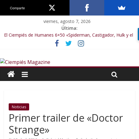
Comparte
viernes, agosto 7, 2026
Última:
El Ciempiés de Humanes 6×50 «Spiderman, Castigador, Hulk y el
final de la sexta temporada»
El Ciempiés de Humanes 6×49 «Kiritaaaaa»
El Ciempiés de Humanes 6×48 «El Síndrome de Odiseo»
El Ciempiés de Humanes 6×47 «De nada por nada»
El Ciempiés de Humanes 6×46 «Ciudadano Minion»
Noticias
Primer trailer de «Doctor
Strange»