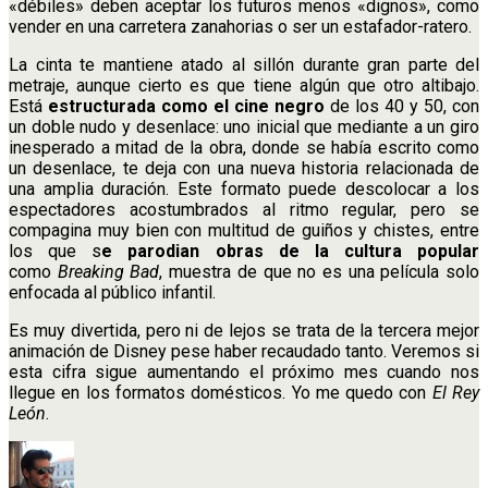
«débiles» deben aceptar los futuros menos «dignos», como
vender en una carretera zanahorias o ser un estafador-ratero.
La cinta te mantiene atado al sillón durante gran parte del
metraje, aunque cierto es que tiene algún que otro altibajo.
Está
estructurada como el cine negro
de los 40 y 50, con
un doble nudo y desenlace: uno inicial que mediante a un giro
inesperado a mitad de la obra, donde se había escrito como
un desenlace, te deja con una nueva historia relacionada de
una amplia duración. Este formato puede descolocar a los
espectadores acostumbrados al ritmo regular, pero se
compagina muy bien con multitud de guiños y chistes, entre
los que s
e parodian obras de la cultura popular
como
Breaking Bad
, muestra de que no es una película solo
enfocada al público infantil.
Es muy divertida, pero ni de lejos se trata de la tercera mejor
animación de Disney pese haber recaudado tanto. Veremos si
esta cifra sigue aumentando el próximo mes cuando nos
llegue en los formatos domésticos. Yo me quedo con
El Rey
León
.