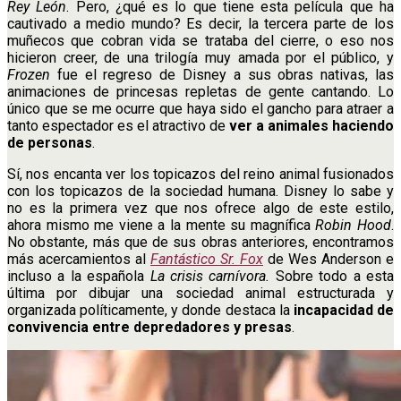
Rey León
. Pero, ¿qué es lo que tiene esta película que ha
cautivado a medio mundo? Es decir, la tercera parte de los
muñecos que cobran vida se trataba del cierre, o eso nos
hicieron creer, de una trilogía muy amada por el público, y
Frozen
fue el regreso de Disney a sus obras nativas, las
animaciones de princesas repletas de gente cantando. Lo
único que se me ocurre que haya sido el gancho para atraer a
tanto espectador es el atractivo de
ver a animales haciendo
de personas
.
Sí, nos encanta ver los topicazos del reino animal fusionados
con los topicazos de la sociedad humana. Disney lo sabe y
no es la primera vez que nos ofrece algo de este estilo,
ahora mismo me viene a la mente su magnífica
Robin Hood
.
No obstante, más que de sus obras anteriores, encontramos
más acercamientos al
Fantástico Sr. Fox
de Wes Anderson e
incluso a la española
La crisis carnívora.
Sobre todo a esta
última por dibujar una sociedad animal estructurada y
organizada políticamente, y donde destaca la
incapacidad de
convivencia entre depredadores y presas
.