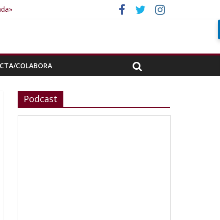
ada»
CTA/COLABORA
Podcast