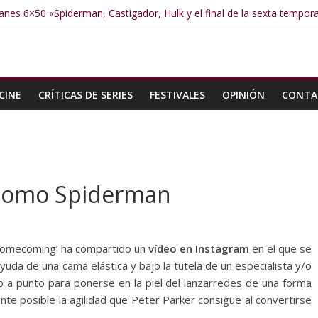
nes 6×50 «Spiderman, Castigador, Hulk y el final de la sexta tempor
anes 6×49 «Kiritaaaaa»
anes 6×48 «El Síndrome de Odiseo»
anes 6×47 «De nada por nada»
anes 6×46 «Ciudadano Minion»
CINE
CRÍTICAS DE SERIES
FESTIVALES
OPINIÓN
CONTA
 como Spiderman
 Homecoming’ ha compartido un
vídeo en Instagram
en el que se
yuda de una cama elástica y bajo la tutela de un especialista y/o
o a punto para ponerse en la piel del lanzarredes de una forma
nte posible la agilidad que Peter Parker consigue al convertirse