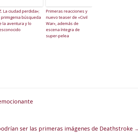
Z. La ciudad perdida»;
Primeras reacciones y
a primigenia búsqueda
nuevo teaser de «Civil
e la aventura y lo
War», además de
esconocido
escena íntegra de
super-pelea
 emocionante
 podrían ser las primeras imágenes de Deathstroke