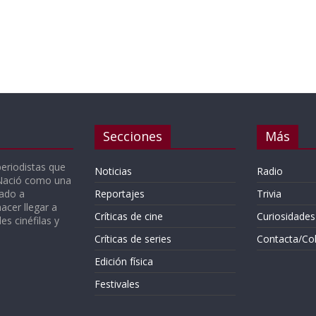
Secciones
Más
periodistas que
Noticias
Radio
 Nació como una
gado a
Reportajes
Trivia
acer llegar a
Críticas de cine
Curiosidades
s cinéfilas y
Críticas de series
Contacta/Co
Edición física
Festivales