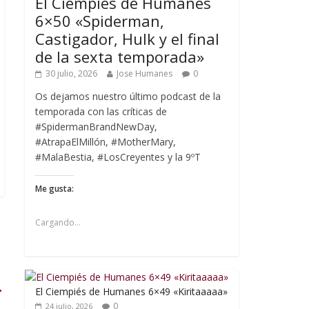
El Ciempiés de Humanes
6×50 «Spiderman,
Castigador, Hulk y el final
de la sexta temporada»
30 julio, 2026
Jose Humanes
0
Os dejamos nuestro último podcast de la
temporada con las críticas de
#SpidermanBrandNewDay,
#AtrapaElMillón, #MotherMary,
#MalaBestia, #LosCreyentes y la 9ºT
Me gusta:
Cargando...
→
El Ciempiés de Humanes 6×49 «Kiritaaaaa»
0
24 julio, 2026