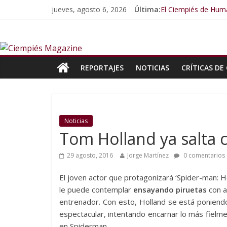
jueves, agosto 6, 2026
Última:
El Ciempiés de Huma
El Ciempiés de Hum
El Ciempiés de Hum
El Ciempiés de Hum
El Ciempiés de Hum
REPORTAJES
NOTICIAS
CRÍTICAS DE 
Noticias
Tom Holland ya salta
29 agosto, 2016
Jorge Martínez
0 comentarios
El joven actor que protagonizará ‘Spider-man:
le puede contemplar
ensayando piruetas
con a
entrenador. Con esto, Holland se está poniend
espectacular, intentando encarnar lo más fielme
en Spiderman.