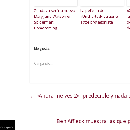
Zendaya será la nueva
La película de
«
Mary Jane Watson en
«Uncharted» ya tiene
l
Spiderman:
actor protagonista
d
Homecoming
d
Me gusta:
Cargando...
←
«Ahora me ves 2», predecible y nada
Ben Affleck muestra las que
Comparte