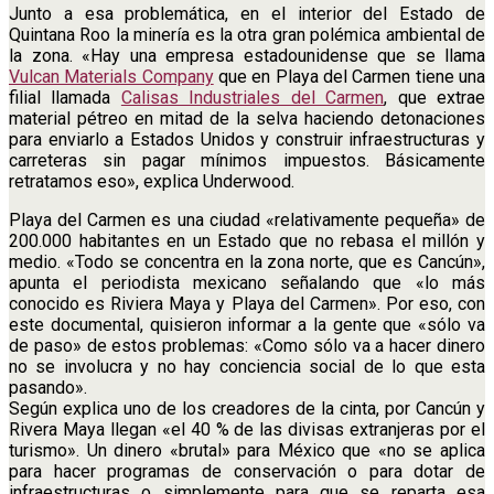
Junto a esa problemática, en el interior del Estado de
Quintana Roo la minería es la otra gran polémica ambiental de
la zona. «Hay una empresa estadounidense que se llama
Vulcan Materials Company
que en Playa del Carmen tiene una
filial llamada
Calisas Industriales del Carmen
, que extrae
material pétreo en mitad de la selva haciendo detonaciones
para enviarlo a Estados Unidos y construir infraestructuras y
carreteras sin pagar mínimos impuestos. Básicamente
retratamos eso», explica Underwood.
Playa del Carmen es una ciudad «relativamente pequeña» de
200.000 habitantes en un Estado que no rebasa el millón y
medio. «Todo se concentra en la zona norte, que es Cancún»,
apunta el periodista mexicano señalando que «lo más
conocido es Riviera Maya y Playa del Carmen». Por eso, con
este documental, quisieron informar a la gente que «sólo va
de paso» de estos problemas: «Como sólo va a hacer dinero
no se involucra y no hay conciencia social de lo que esta
pasando».
Según explica uno de los creadores de la cinta, por Cancún y
Rivera Maya llegan «el 40 % de las divisas extranjeras por el
turismo». Un dinero «brutal» para México que «no se aplica
para hacer programas de conservación o para dotar de
infraestructuras o simplemente para que se reparta esa