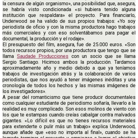
la censura de algún organismo», una posibilidad que, asegura,
se habría visto condicionada «si hubiera tenido alguna
institución que respaldara» el proyecto. Para financiarlo,
Underwood se ha valido de sus propios trabajos: «Yo soy
periodista de oficio y con la misma productora hago trabajos
más comerciales y con eso solventábamos para pagar el
documental, la producción y el rodaje».
El presupuesto del film, asegura, fue de 25.000 euros. «Son
todos recursos propios, por una productora que tengo que se
llama
Saudade Producciones
con un socio que se llama
Sergio Santiago. Hicimos ambos la producción. Tardamos
aproximadamente año y medio debido a que ya teníamos
trabajos de investigación atrás y la colaboración de varios
periodistas, que nos ayudó a tener imágenes inéditas y una
cronología de todos los hechos y las mismas imágenes de
los investigadores».
A pesar del romanticismo que tiene producir documentales
como cualquier estudiante de periodismo soñaría, llevarlo a la
realidad es muy complicado. Son esos molinos de viento con
los que te estampas cuando creías cabalgar contra malvados
gigantes. «Lo difícil es que no tienes recursos materiales
para extenderte o pulir más un trabajo» explica Underwood,
aunque añade que «eso no importa al final», cuando se ha