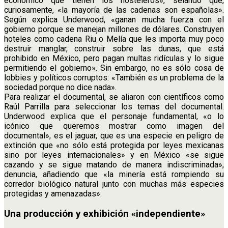
económico que tienen los hosteleros», selando que,
curiosamente, «la mayoría de las cadenas son españolas».
Según explica Underwood, «ganan mucha fuerza con el
gobierno porque se manejan millones de dólares. Construyen
hoteles como cadena Riu o Melía que les importa muy poco
destruir manglar, construir sobre las dunas, que está
prohibido en México, pero pagan multas ridículas y lo sigue
permitiendo el gobierno». Sin embargo, no es sólo cosa de
lobbies y políticos corruptos: «También es un problema de la
sociedad porque no dice nada».
Para realizar el documental, se aliaron con científicos como
Raúl Parrilla para seleccionar los temas del documental.
Underwood explica que el personaje fundamental, «o lo
icónico que queremos mostrar como imagen del
documental», es el jaguar, que es una especie en peligro de
extinción que «no sólo está protegida por leyes mexicanas
sino por leyes internacionales» y en México «se sigue
cazando y se sigue matando de manera indiscriminada»,
denuncia, añadiendo que «la minería está rompiendo su
corredor biológico natural junto con muchas más especies
protegidas y amenazadas».
Una producción y exhibición «independiente»