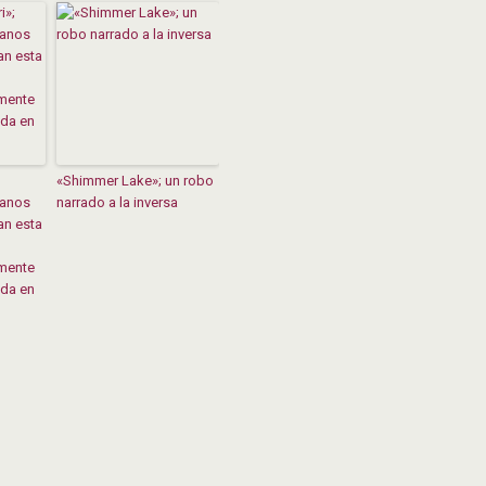
«Shimmer Lake»; un robo
ianos
narrado a la inversa
nan esta
mente
ada en