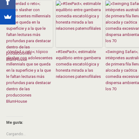
«Verdad o reto»; tópico
«#SexPact»; estimable
«Swinging Safari»;
slasher con adolescentes
equilibrio entre gamberra
intérpretes austral
millennials que se queda
comedia escatológica y
de primera fila lle
en la superficie y a la que
honesta mirada a las
alocada y caótica
le faltan lecturas más
relaciones paternofiliales
comedia excesiva
profundas para destacar
dispersa ambient
dentro de las
los 70
producciones
BlumHouse
Me gusta:
Cargando...