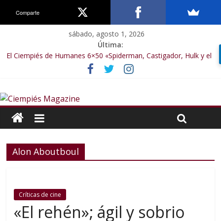
Comparte
sábado, agosto 1, 2026
Última:
El Ciempiés de Humanes 6×50 «Spiderman, Castigador, Hulk y el
final de la sexta temporada»
El Ciempiés de Humanes 6×49 «Kiritaaaaa»
El Ciempiés de Humanes 6×48 «El Síndrome de Odiseo»
El Ciempiés de Humanes 6×47 «De nada por nada»
El Ciempiés de Humanes 6×46 «Ciudadano Minion»
Alon Aboutboul
Críticas de cine
«El rehén»; ágil y sobrio