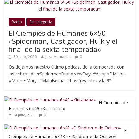
Radio
Sin categoría
El Ciempiés de Humanes 6×50
«Spiderman, Castigador, Hulk y el
final de la sexta temporada»
30 julio, 2026
Jose Humanes
0
Os dejamos nuestro último podcast de la temporada con
las críticas de #SpidermanBrandNewDay, #AtrapaElMillón,
#MotherMary, #MalaBestia, #LosCreyentes y la 9ºT
El Ciempiés de
Humanes 6×49 «Kiritaaaaa»
0
24 julio, 2026
El
Ciempiés de Humanes 6×48 «El Síndrome de Odiseo»