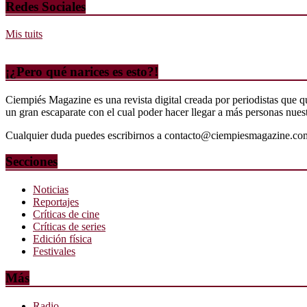
Redes Sociales
Mis tuits
¡¿Pero qué narices es esto?!
Ciempiés Magazine es una revista digital creada por periodistas que 
un gran escaparate con el cual poder hacer llegar a más personas nuestr
Cualquier duda puedes escribirnos a contacto@ciempiesmagazine.co
Secciones
Noticias
Reportajes
Críticas de cine
Críticas de series
Edición física
Festivales
Más
Radio