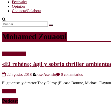
Festivales
Opinión
Contacta/Colabora
Mohamed Zouaoui
Críticas de cine
«El rehén»; ágil y sobrio thriller ambienta
22 agosto, 2018
Jose Asensio
0 comentarios
El guionista y director Tony Gilroy (El caso Bourne, Michael Clayton) v
Leer más
Podcast