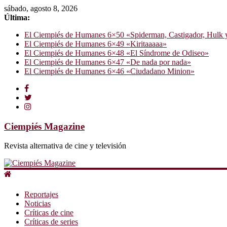
sábado, agosto 8, 2026
Última:
El Ciempiés de Humanes 6×50 «Spiderman, Castigador, Hulk y e
El Ciempiés de Humanes 6×49 «Kiritaaaaa»
El Ciempiés de Humanes 6×48 «El Síndrome de Odiseo»
El Ciempiés de Humanes 6×47 «De nada por nada»
El Ciempiés de Humanes 6×46 «Ciudadano Minion»
Ciempiés Magazine
Revista alternativa de cine y televisión
Reportajes
Noticias
Críticas de cine
Críticas de series