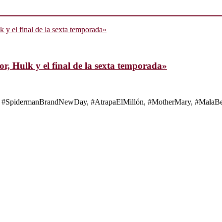
, Hulk y el final de la sexta temporada»
s de #SpidermanBrandNewDay, #AtrapaElMillón, #MotherMary, #MalaBes