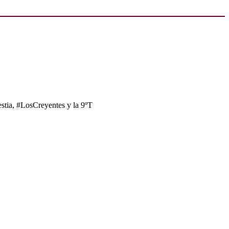
tia, #LosCreyentes y la 9ºT