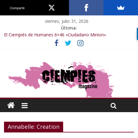
Comparte
viernes, julio 31, 2026
Última:
El Ciempiés de Humanes 6×46 «Ciudadano Minion»
El Ciempiés de Humanes 6×50 «Spiderman, Castigador, Hulk y el
final de la sexta temporada»
El Ciempiés de Humanes 6×49 «Kiritaaaaa»
El Ciempiés de Humanes 6×48 «El Síndrome de Odiseo»
El Ciempiés de Humanes 6×47 «De nada por nada»
Annabelle: Creation