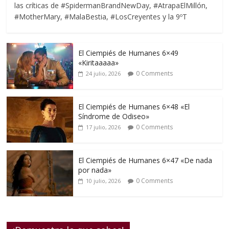
las críticas de #SpidermanBrandNewDay, #AtrapaElMillón,
#MotherMary, #MalaBestia, #LosCreyentes y la 9ºT
El Ciempiés de Humanes 6×49
«Kiritaaaaa»
0 Comments
24 julio, 2026
El Ciempiés de Humanes 6×48 «El
Síndrome de Odiseo»
0 Comments
17 julio, 2026
El Ciempiés de Humanes 6×47 «De nada
por nada»
0 Comments
10 julio, 2026