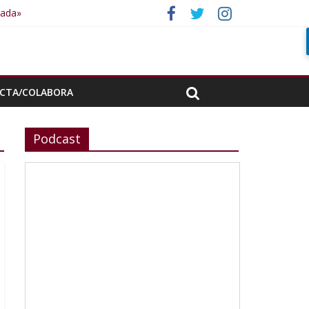
rada»
CTA/COLABORA
Podcast