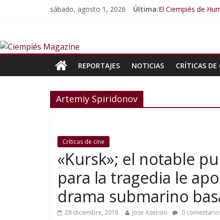
sábado, agosto 1, 2026
Última:
El Ciempiés de Hum
El Ciempiés de Hu
El Ciempiés de Hu
El Ciempiés de Hu
El Ciempiés de Hu
REPORTAJES
NOTICIAS
CRÍTICAS DE 
Artemiy Spiridonov
Críticas de cine
«Kursk»; el notable p
para la tragedia le ap
drama submarino basa
28 diciembre, 2018
Jose Asensio
0 comentario