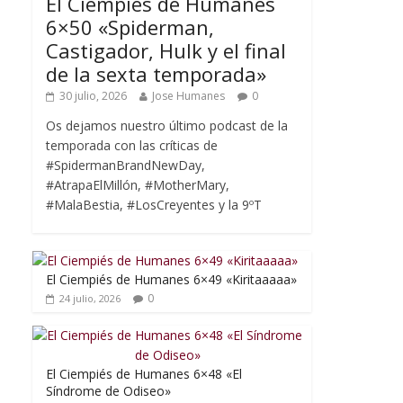
El Ciempiés de Humanes
6×50 «Spiderman,
Castigador, Hulk y el final
de la sexta temporada»
30 julio, 2026
Jose Humanes
0
Os dejamos nuestro último podcast de la
temporada con las críticas de
#SpidermanBrandNewDay,
#AtrapaElMillón, #MotherMary,
#MalaBestia, #LosCreyentes y la 9ºT
El Ciempiés de Humanes 6×49 «Kiritaaaaa»
0
24 julio, 2026
El Ciempiés de Humanes 6×48 «El
Síndrome de Odiseo»