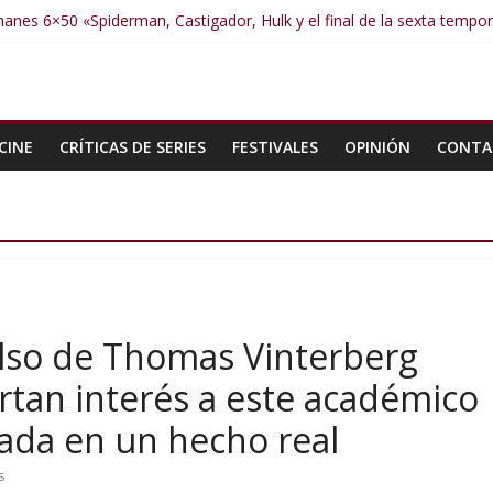
anes 6×50 «Spiderman, Castigador, Hulk y el final de la sexta tempo
manes 6×49 «Kiritaaaaa»
manes 6×48 «El Síndrome de Odiseo»
manes 6×47 «De nada por nada»
manes 6×46 «Ciudadano Minion»
CINE
CRÍTICAS DE SERIES
FESTIVALES
OPINIÓN
CONTA
ulso de Thomas Vinterberg
ortan interés a este académico
da en un hecho real
s