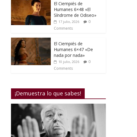
El Ciempiés de
Humanes 6×48 «El
Síndrome de Odiseo»
0
17 julio, 2026
Comments
El Ciempiés de
Humanes 6×47 «De
nada por nada»
0
10 julio, 2026
Comments
¡Demuestra lo que sabes!