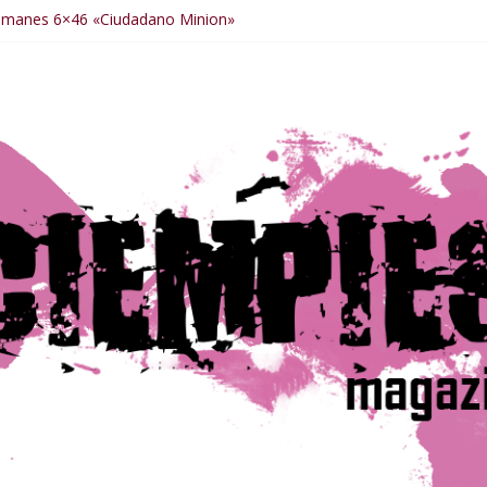
Humanes 6×46 «Ciudadano Minion»
manes 6×50 «Spiderman, Castigador, Hulk y el final de la sexta tem
umanes 6×49 «Kiritaaaaa»
umanes 6×48 «El Síndrome de Odiseo»
Humanes 6×47 «De nada por nada»