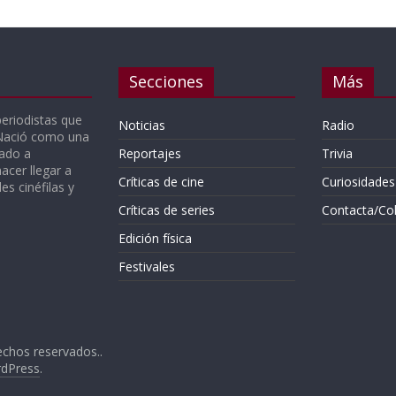
Secciones
Más
periodistas que
Noticias
Radio
 Nació como una
gado a
Reportajes
Trivia
acer llegar a
Críticas de cine
Curiosidades
s cinéfilas y
Críticas de series
Contacta/Co
Edición física
Festivales
echos reservados..
dPress
.