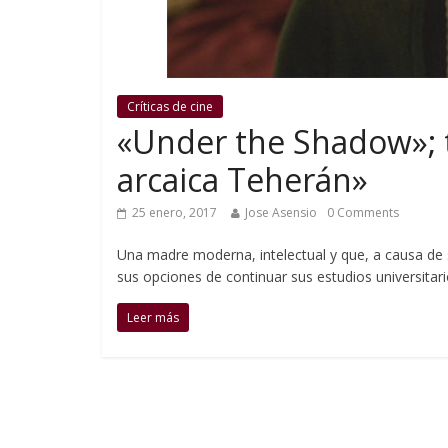
Críticas de cine
«Under the Shadow»; te
arcaica Teherán»
25 enero, 2017
Jose Asensio
0 Comments
Una madre moderna, intelectual y que, a causa de s
sus opciones de continuar sus estudios universitar
Leer más