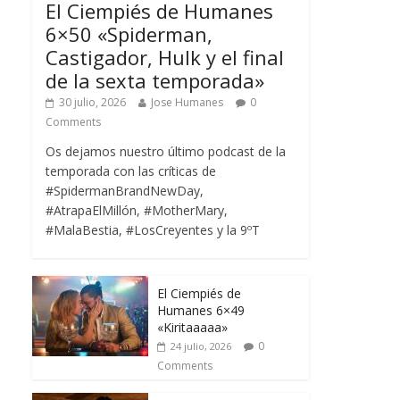
El Ciempiés de Humanes
6×50 «Spiderman,
Castigador, Hulk y el final
de la sexta temporada»
30 julio, 2026
Jose Humanes
0
Comments
Os dejamos nuestro último podcast de la
temporada con las críticas de
#SpidermanBrandNewDay,
#AtrapaElMillón, #MotherMary,
#MalaBestia, #LosCreyentes y la 9ºT
El Ciempiés de
Humanes 6×49
«Kiritaaaaa»
0
24 julio, 2026
Comments