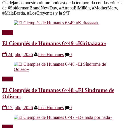
Os dejamos nuestro último podcast de la temporada con las críticas
de #SpidermanBrandNewDay, #AtrapaElMillón, #MotherMary,
#MalaBestia, #LosCreyentes y la 9ºT
Radio
El Ciempiés de Humanes 6×49 «Kiritaaaaa»
24 julio, 2026
Jose Humanes
0
Radio
El Ciempiés de Humanes 6×48 «El Síndrome de
Odiseo»
17 julio, 2026
Jose Humanes
0
Radio