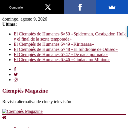
Comparte
domingo, agosto 9, 2026
Última:
El Ciempiés de Humanes 6×50 «Spiderman, Castigador, Hulk
y el final de la sexta temporada»
El Ciempiés de Humanes 6×49 «Kiritaaaaa»
El Ciempiés de Humanes 6×48 «El Síndrome de Odiseo»
El Ciempiés de Humanes 6×47 «De nada por nada»
El Ciempiés de Humanes 6×46 «Ciudadano Minion»
Ciempiés Magazine
Revista alternativa de cine y televisión