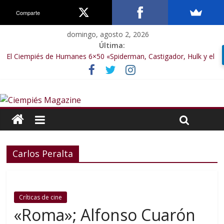
Comparte
domingo, agosto 2, 2026
Última:
El Ciempiés de Humanes 6×50 «Spiderman, Castigador, Hulk y el
final de la sexta temporada»
El Ciempiés de Humanes 6×49 «Kiritaaaaa»
El Ciempiés de Humanes 6×48 «El Síndrome de Odiseo»
El Ciempiés de Humanes 6×47 «De nada por nada»
El Ciempiés de Humanes 6×46 «Ciudadano Minion»
Carlos Peralta
Críticas de cine
«Roma»; Alfonso Cuarón