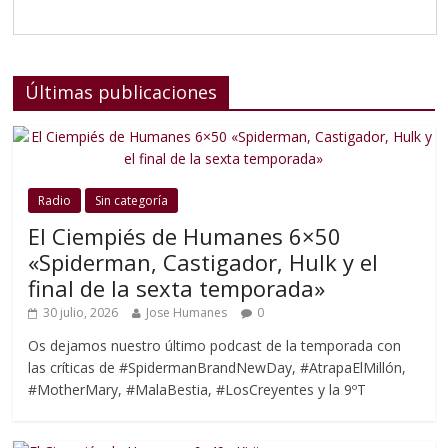
Últimas publicaciones
Radio
Sin categoría
El Ciempiés de Humanes 6×50
«Spiderman, Castigador, Hulk y el
final de la sexta temporada»
30 julio, 2026
Jose Humanes
0
Os dejamos nuestro último podcast de la temporada con
las críticas de #SpidermanBrandNewDay, #AtrapaElMillón,
#MotherMary, #MalaBestia, #LosCreyentes y la 9ºT