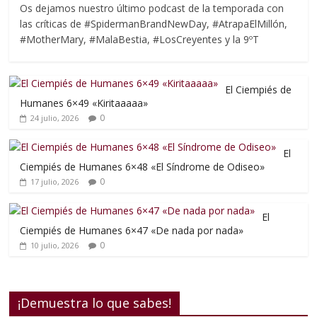
Os dejamos nuestro último podcast de la temporada con
las críticas de #SpidermanBrandNewDay, #AtrapaElMillón,
#MotherMary, #MalaBestia, #LosCreyentes y la 9ºT
El Ciempiés de
Humanes 6×49 «Kiritaaaaa»
0
24 julio, 2026
El
Ciempiés de Humanes 6×48 «El Síndrome de Odiseo»
0
17 julio, 2026
El
Ciempiés de Humanes 6×47 «De nada por nada»
0
10 julio, 2026
¡Demuestra lo que sabes!