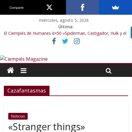
Comparte
miércoles, agosto 5, 2026
Última:
El Ciempiés de Humanes 6×50 «Spiderman, Castigador, Hulk y el
final de la sexta temporada»
El Ciempiés de Humanes 6×49 «Kiritaaaaa»
El Ciempiés de Humanes 6×48 «El Síndrome de Odiseo»
El Ciempiés de Humanes 6×47 «De nada por nada»
El Ciempiés de Humanes 6×46 «Ciudadano Minion»
Cazafantasmas
Noticias
«Stranger things»