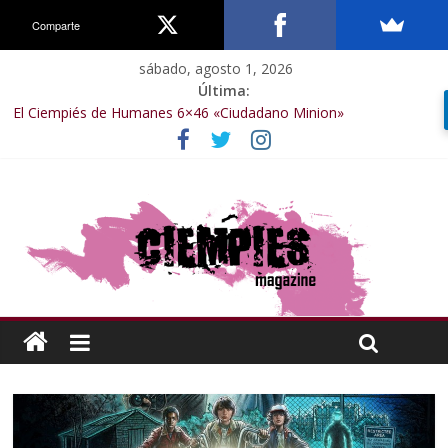
Comparte
sábado, agosto 1, 2026
Última:
El Ciempiés de Humanes 6×46 «Ciudadano Minion»
El Ciempiés de Humanes 6×50 «Spiderman, Castigador, Hulk y el
final de la sexta temporada»
El Ciempiés de Humanes 6×49 «Kiritaaaaa»
El Ciempiés de Humanes 6×48 «El Síndrome de Odiseo»
El Ciempiés de Humanes 6×47 «De nada por nada»