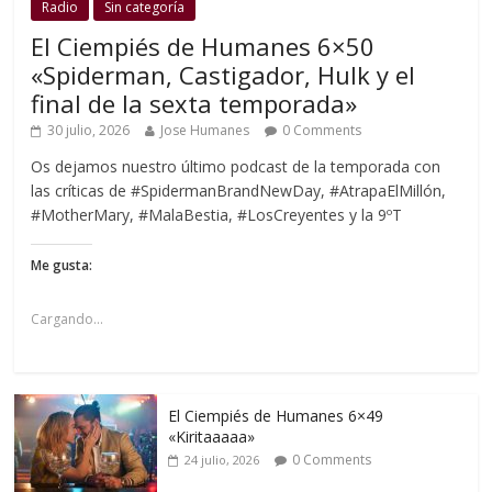
Radio
Sin categoría
El Ciempiés de Humanes 6×50
«Spiderman, Castigador, Hulk y el
final de la sexta temporada»
30 julio, 2026
Jose Humanes
0 Comments
Os dejamos nuestro último podcast de la temporada con
las críticas de #SpidermanBrandNewDay, #AtrapaElMillón,
#MotherMary, #MalaBestia, #LosCreyentes y la 9ºT
Me gusta:
Cargando...
El Ciempiés de Humanes 6×49
«Kiritaaaaa»
0 Comments
24 julio, 2026