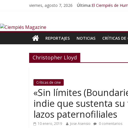
viernes, agosto 7, 2026
Última:
El Ciempiés de Hum
El Ciempiés de Hum
El Ciempiés de Hu
El Ciempiés de Hu
El Ciempiés de Hu
REPORTAJES
NOTICIAS
CRÍTICAS DE 
Christopher Lloyd
Críticas de cine
«Sin límites (Boundar
indie que sustenta su
lazos paternofiliales
10 enero, 2019
Jose Asensio
0 comentarios