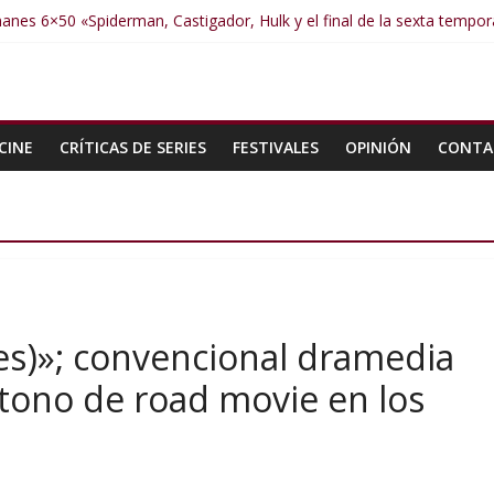
anes 6×50 «Spiderman, Castigador, Hulk y el final de la sexta tempo
anes 6×49 «Kiritaaaaa»
manes 6×48 «El Síndrome de Odiseo»
manes 6×47 «De nada por nada»
manes 6×46 «Ciudadano Minion»
CINE
CRÍTICAS DE SERIES
FESTIVALES
OPINIÓN
CONTA
ies)»; convencional dramedia
 tono de road movie en los