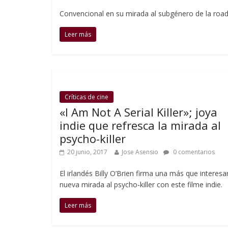
Convencional en su mirada al subgénero de la road m
Leer más
Críticas de cine
«I Am Not A Serial Killer»; joya
indie que refresca la mirada al
psycho-killer
20 junio, 2017
Jose Asensio
0 comentarios
El irlandés Billy O’Brien firma una más que interesa
nueva mirada al psycho-killer con este filme indie.
Leer más