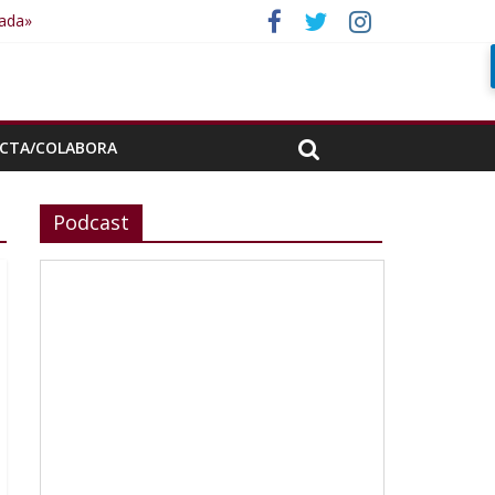
rada»
CTA/COLABORA
Podcast