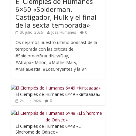
El Ciempiés de Humanes
6×50 «Spiderman,
Castigador, Hulk y el final
de la sexta temporada»
30 julio, 2026
Jose Humanes
0
Os dejamos nuestro último podcast de la
temporada con las críticas de
#SpidermanBrandNewDay,
#AtrapaElMillón, #MotherMary,
#MalaBestia, #LosCreyentes y la 9ºT
El Ciempiés de Humanes 6×49 «Kiritaaaaa»
0
24 julio, 2026
El Ciempiés de Humanes 6×48 «El
Síndrome de Odiseo»