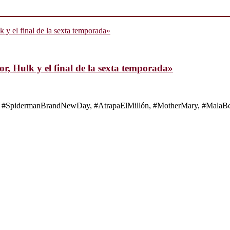
, Hulk y el final de la sexta temporada»
s de #SpidermanBrandNewDay, #AtrapaElMillón, #MotherMary, #MalaBes