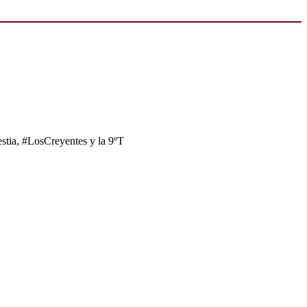
tia, #LosCreyentes y la 9ºT