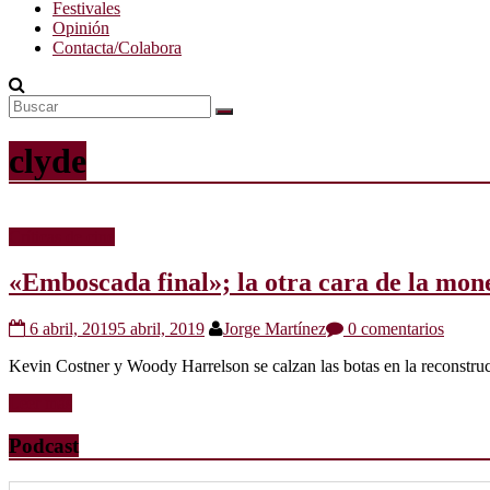
Festivales
Opinión
Contacta/Colabora
clyde
Críticas de cine
«Emboscada final»; la otra cara de la mon
6 abril, 2019
5 abril, 2019
Jorge Martínez
0 comentarios
Kevin Costner y Woody Harrelson se calzan las botas en la reconstru
Leer más
Podcast