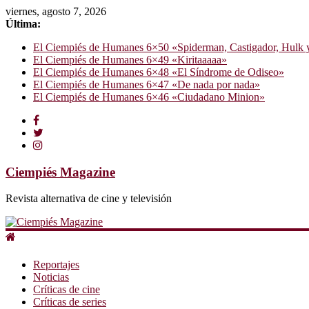
viernes, agosto 7, 2026
Última:
El Ciempiés de Humanes 6×50 «Spiderman, Castigador, Hulk y e
El Ciempiés de Humanes 6×49 «Kiritaaaaa»
El Ciempiés de Humanes 6×48 «El Síndrome de Odiseo»
El Ciempiés de Humanes 6×47 «De nada por nada»
El Ciempiés de Humanes 6×46 «Ciudadano Minion»
Ciempiés Magazine
Revista alternativa de cine y televisión
Reportajes
Noticias
Críticas de cine
Críticas de series