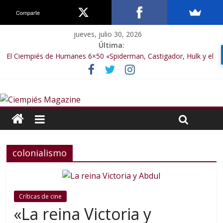
Comparte
jueves, julio 30, 2026
Última:
El Ciempiés de Humanes 6×50 «Spiderman, Castigador, Hulk y el
final de la sexta temporada»
El Ciempiés de Humanes 6×49 «Kiritaaaaa»
El Ciempiés de Humanes 6×48 «El Síndrome de Odiseo»
El Ciempiés de Humanes 6×47 «De nada por nada»
El Ciempiés de Humanes 6×46 «Ciudadano Minion»
colonialismo
Críticas de cine
«La reina Victoria y