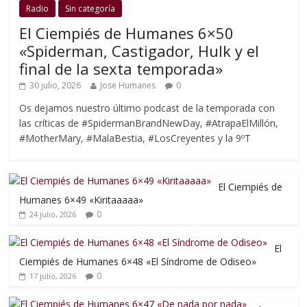
Radio
Sin categoría
El Ciempiés de Humanes 6×50
«Spiderman, Castigador, Hulk y el
final de la sexta temporada»
30 julio, 2026
Jose Humanes
0
Os dejamos nuestro último podcast de la temporada con
las críticas de #SpidermanBrandNewDay, #AtrapaElMillón,
#MotherMary, #MalaBestia, #LosCreyentes y la 9ºT
El Ciempiés de
Humanes 6×49 «Kiritaaaaa»
0
24 julio, 2026
El
Ciempiés de Humanes 6×48 «El Síndrome de Odiseo»
0
17 julio, 2026