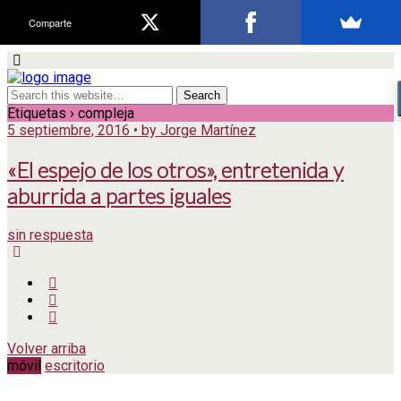
Comparte
Etiquetas › compleja
5 septiembre, 2016 • by Jorge Martínez
«El espejo de los otros», entretenida y
aburrida a partes iguales
sin respuesta
Volver arriba
móvil
escritorio