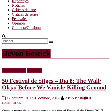
Reportajes
Noticias
Críticas de cine
Críticas de series
Festivales
Opinión
Contacta/Colabora
Devon Bostick
Críticas de cine
Festivales
50 Festival de Sitges – Día 8: The Wall/
Okja/ Before We Vanish/ Killing Ground
17 octubre, 2017
16 octubre, 2017
Jose Asensio
0
comentarios
Octava parte de nuestras aventuras por el Festival de Sitges 2017.