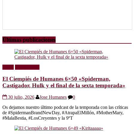
Últimas publicaciones
Radio
Sin categoría
El Ciempiés de Humanes 6×50 «Spiderman,
Castigador, Hulk y el final de la sexta temporada»
30 julio, 2026
Jose Humanes
0
Os dejamos nuestro último podcast de la temporada con las críticas
de #SpidermanBrandNewDay, #AtrapaElMillón, #MotherMary,
#MalaBestia, #LosCreyentes y la 9ºT