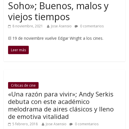
Soho»; Buenos, malos y
viejos tiempos
8 noviembre, 2021
Jose Asensio
0 comentarios
El 19 de noviembre vuelve Edgar Wright a los cines.
Leer más
Críticas de cine
«Una razón para vivir»; Andy Serkis
debuta con este académico
melodrama de aires clásicos y lleno
de emotiva vitalidad
5 febrero, 2018
Jose Asensio
0 comentarios