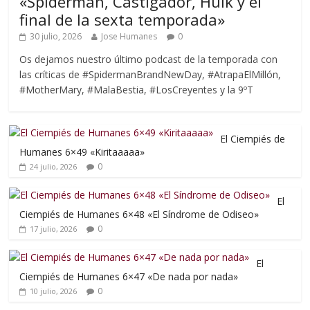
«Spiderman, Castigador, Hulk y el
final de la sexta temporada»
30 julio, 2026
Jose Humanes
0
Os dejamos nuestro último podcast de la temporada con
las críticas de #SpidermanBrandNewDay, #AtrapaElMillón,
#MotherMary, #MalaBestia, #LosCreyentes y la 9ºT
El Ciempiés de
Humanes 6×49 «Kiritaaaaa»
0
24 julio, 2026
El
Ciempiés de Humanes 6×48 «El Síndrome de Odiseo»
0
17 julio, 2026
El
Ciempiés de Humanes 6×47 «De nada por nada»
0
10 julio, 2026