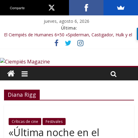
Comparte
jueves, agosto 6, 2026
Última:
El Ciempiés de Humanes 6×50 «Spiderman, Castigador, Hulk y el
final de la sexta temporada»
El Ciempiés de Humanes 6×49 «Kiritaaaaa»
El Ciempiés de Humanes 6×48 «El Síndrome de Odiseo»
El Ciempiés de Humanes 6×47 «De nada por nada»
El Ciempiés de Humanes 6×46 «Ciudadano Minion»
Diana Rigg
Críticas de cine
Festivales
«Última noche en el