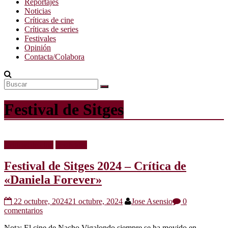
Reportajes
Noticias
Críticas de cine
Críticas de series
Festivales
Opinión
Contacta/Colabora
Festival de Sitges
Críticas de cine
Festivales
Festival de Sitges 2024 – Crítica de
«Daniela Forever»
22 octubre, 2024
21 octubre, 2024
Jose Asensio
0
comentarios
Nota: El cine de Nacho Vigalondo siempre se ha movido en