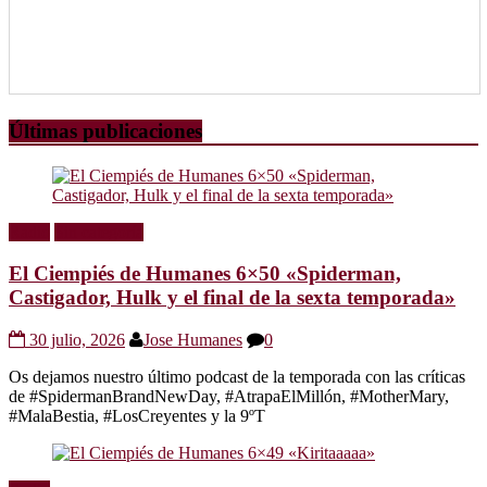
Últimas publicaciones
Radio
Sin categoría
El Ciempiés de Humanes 6×50 «Spiderman,
Castigador, Hulk y el final de la sexta temporada»
30 julio, 2026
Jose Humanes
0
Os dejamos nuestro último podcast de la temporada con las críticas
de #SpidermanBrandNewDay, #AtrapaElMillón, #MotherMary,
#MalaBestia, #LosCreyentes y la 9ºT