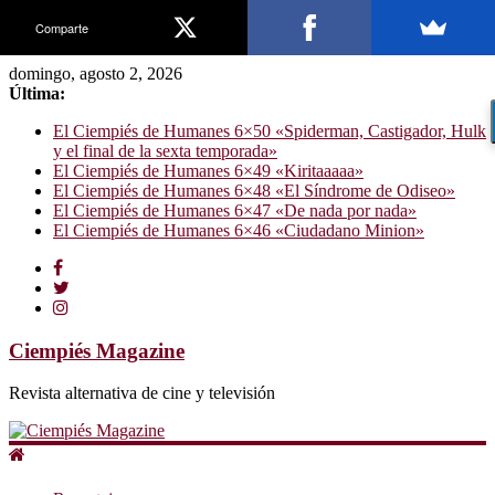
Comparte
domingo, agosto 2, 2026
Última:
El Ciempiés de Humanes 6×50 «Spiderman, Castigador, Hulk
y el final de la sexta temporada»
El Ciempiés de Humanes 6×49 «Kiritaaaaa»
El Ciempiés de Humanes 6×48 «El Síndrome de Odiseo»
El Ciempiés de Humanes 6×47 «De nada por nada»
El Ciempiés de Humanes 6×46 «Ciudadano Minion»
Ciempiés Magazine
Revista alternativa de cine y televisión