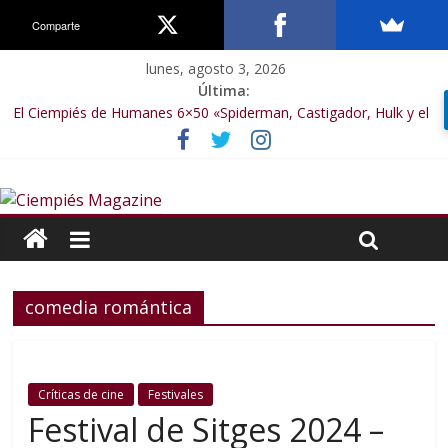
Comparte
lunes, agosto 3, 2026
Última:
El Ciempiés de Humanes 6×50 «Spiderman, Castigador, Hulk y el
final de la sexta temporada»
El Ciempiés de Humanes 6×49 «Kiritaaaaa»
El Ciempiés de Humanes 6×48 «El Síndrome de Odiseo»
El Ciempiés de Humanes 6×47 «De nada por nada»
El Ciempiés de Humanes 6×46 «Ciudadano Minion»
comedia romántica
Críticas de cine
Festivales
Festival de Sitges 2024 –