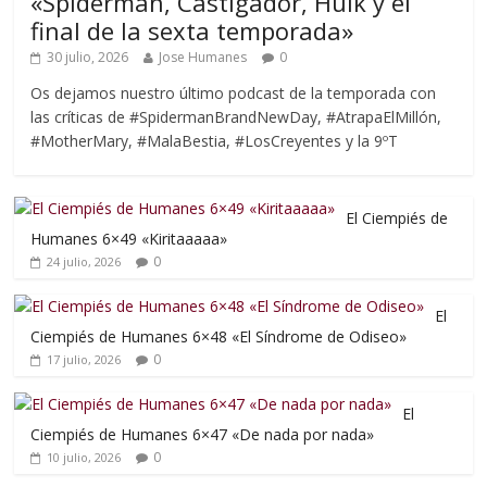
«Spiderman, Castigador, Hulk y el
final de la sexta temporada»
30 julio, 2026
Jose Humanes
0
Os dejamos nuestro último podcast de la temporada con
las críticas de #SpidermanBrandNewDay, #AtrapaElMillón,
#MotherMary, #MalaBestia, #LosCreyentes y la 9ºT
El Ciempiés de
Humanes 6×49 «Kiritaaaaa»
0
24 julio, 2026
El
Ciempiés de Humanes 6×48 «El Síndrome de Odiseo»
0
17 julio, 2026
El
Ciempiés de Humanes 6×47 «De nada por nada»
0
10 julio, 2026