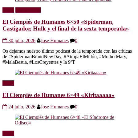
Radio
Sin categoría
El Ciempiés de Humanes 6×50 «Spiderman,
Castigador, Hulk y el final de la sexta temporada»
30 julio, 2026
Jose Humanes
0
Os dejamos nuestro último podcast de la temporada con las críticas
de #SpidermanBrandNewDay, #AtrapaElMillón, #MotherMary,
#MalaBestia, #LosCreyentes y la 9ºT
Radio
El Ciempiés de Humanes 6×49 «Kiritaaaaa»
24 julio, 2026
Jose Humanes
0
Radio