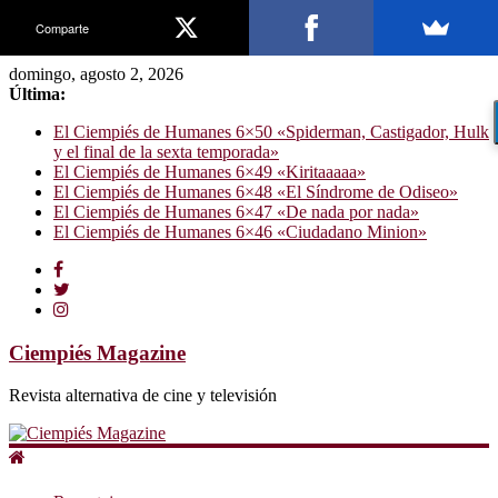
Comparte
domingo, agosto 2, 2026
Última:
El Ciempiés de Humanes 6×50 «Spiderman, Castigador, Hulk
y el final de la sexta temporada»
El Ciempiés de Humanes 6×49 «Kiritaaaaa»
El Ciempiés de Humanes 6×48 «El Síndrome de Odiseo»
El Ciempiés de Humanes 6×47 «De nada por nada»
El Ciempiés de Humanes 6×46 «Ciudadano Minion»
Ciempiés Magazine
Revista alternativa de cine y televisión