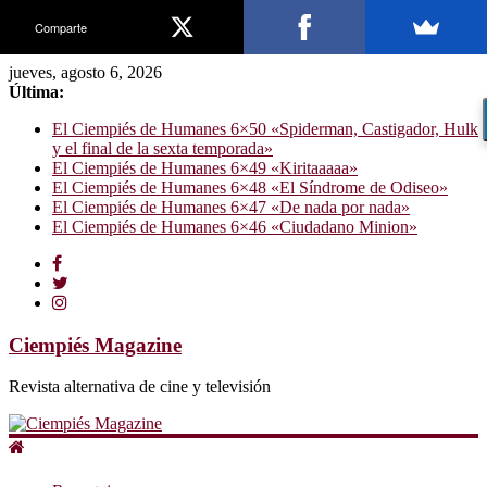
Comparte
jueves, agosto 6, 2026
Última:
El Ciempiés de Humanes 6×50 «Spiderman, Castigador, Hulk
y el final de la sexta temporada»
El Ciempiés de Humanes 6×49 «Kiritaaaaa»
El Ciempiés de Humanes 6×48 «El Síndrome de Odiseo»
El Ciempiés de Humanes 6×47 «De nada por nada»
El Ciempiés de Humanes 6×46 «Ciudadano Minion»
Ciempiés Magazine
Revista alternativa de cine y televisión