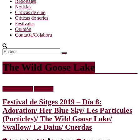
Reportajes
Noticias
Críticas de cine
Críticas de series
Festivales
Opinión
Contacta/Colabora
The Wild Goose Lake
Críticas de cine
Festivales
Festival de Sitges 2019 – Día 8:
Adoration/ Her Blue Sky/ Les Particules
(Particles)/ The Wild Goose Lake/
Swallow/ Le Daim/ Cuerdas