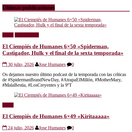
Últimas publicaciones
Radio
Sin categoría
El Ciempiés de Humanes 6×50 «Spiderman,
Castigador, Hulk y el final de la sexta temporada»
30 julio, 2026
Jose Humanes
0
Os dejamos nuestro último podcast de la temporada con las críticas
de #SpidermanBrandNewDay, #AtrapaElMillón, #MotherMary,
#MalaBestia, #LosCreyentes y la 9ºT
Radio
El Ciempiés de Humanes 6×49 «Kiritaaaaa»
24 julio, 2026
Jose Humanes
0