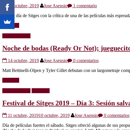
16 octubre, 2019
Jose Asensio
1 comentario
Cuarto día de Sitges con la crítica de una de las películas más espera
Leer más
Críticas de cine
Noche de bodas (Ready Or Not); jueguecitos
14 octubre, 2019
Jose Asensio
0 comentarios
Matt Bettinelli-Olpen y Tyler Gillet debutan con un largometraje com
Leer más
Críticas de cine
Festivales
Festival de Sitges 2019 – Día 3: Sesión sal
11 octubre, 2019
10 octubre, 2019
Jose Asensio
0 comentarios
Día de películas fuertes el sábado. Sitges ofreció algunas de sus propu