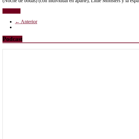
(Noche de bodas) (con individual en aparte), Little Monsters y la españ
Leer más
← Anterior
Podcast