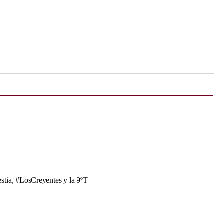
tia, #LosCreyentes y la 9ºT