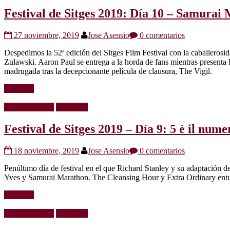
Festival de Sitges 2019: Día 10 – Samura
27 noviembre, 2019
Jose Asensio
0 comentarios
Despedimos la 52ª edición del Sitges Film Festival con la caballeros
Zulawski. Aaron Paul se entrega a la horda de fans mientras presen
madrugada tras la decepcionante película de clausura, The Vigil.
Leer más
Críticas de cine
Festivales
Festival de Sitges 2019 – Día 9: 5 è il num
18 noviembre, 2019
Jose Asensio
0 comentarios
Penúltimo día de festival en el que Richard Stanley y su adaptación d
Yves y Samurai Marathon. The Cleansing Hour y Extra Ordinary entu
Leer más
Críticas de cine
Festivales