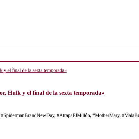
, Hulk y el final de la sexta temporada»
s de #SpidermanBrandNewDay, #AtrapaElMillón, #MotherMary, #MalaBes