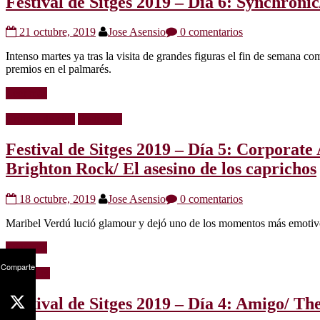
Festival de Sitges 2019 – Día 6: Synchro
21 octubre, 2019
Jose Asensio
0 comentarios
Intenso martes ya tras la visita de grandes figuras el fin de semana 
premios en el palmarés.
Leer más
Críticas de cine
Festivales
Festival de Sitges 2019 – Día 5: Corporat
Brighton Rock/ El asesino de los caprichos
18 octubre, 2019
Jose Asensio
0 comentarios
Maribel Verdú lució glamour y dejó uno de los momentos más emotivos 
Leer más
Comparte
Festivales
Festival de Sitges 2019 – Día 4: Amigo/ T