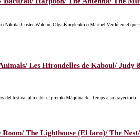
nic/ Bacurau/ Harpoon/ The Antenna/ The M
como Nikolaj Coster-Waldau, Olga Kurylenko o Maribel Verdú en el que s
e Animals/ Les Hirondelles de Kaboul/ Judy
del festival al recibir el premio Màquina del Temps a su trayectoria.
he Room/ The Lighthouse (El faro)/ The Nest