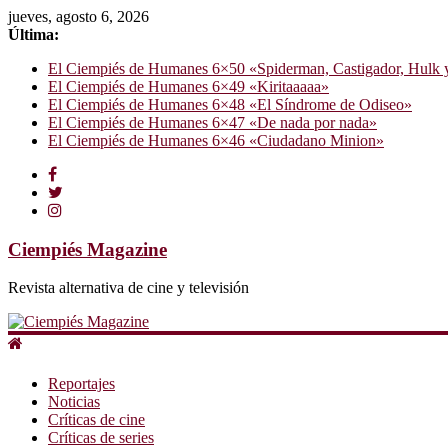
jueves, agosto 6, 2026
Última:
El Ciempiés de Humanes 6×50 «Spiderman, Castigador, Hulk y e
El Ciempiés de Humanes 6×49 «Kiritaaaaa»
El Ciempiés de Humanes 6×48 «El Síndrome de Odiseo»
El Ciempiés de Humanes 6×47 «De nada por nada»
El Ciempiés de Humanes 6×46 «Ciudadano Minion»
Ciempiés Magazine
Revista alternativa de cine y televisión
Reportajes
Noticias
Críticas de cine
Críticas de series