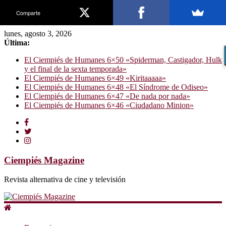
Comparte
lunes, agosto 3, 2026
Última:
El Ciempiés de Humanes 6×50 «Spiderman, Castigador, Hulk
y el final de la sexta temporada»
El Ciempiés de Humanes 6×49 «Kiritaaaaa»
El Ciempiés de Humanes 6×48 «El Síndrome de Odiseo»
El Ciempiés de Humanes 6×47 «De nada por nada»
El Ciempiés de Humanes 6×46 «Ciudadano Minion»
Ciempiés Magazine
Revista alternativa de cine y televisión