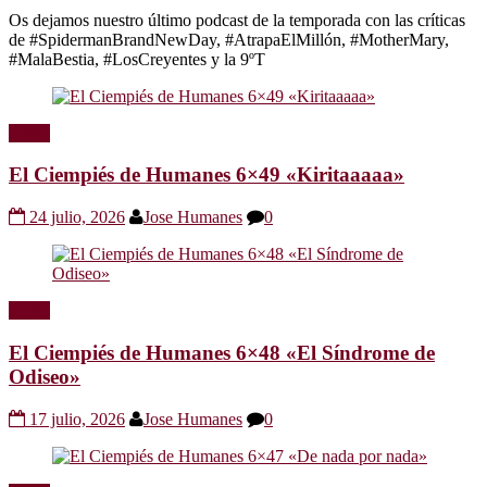
Os dejamos nuestro último podcast de la temporada con las críticas
de #SpidermanBrandNewDay, #AtrapaElMillón, #MotherMary,
#MalaBestia, #LosCreyentes y la 9ºT
Radio
El Ciempiés de Humanes 6×49 «Kiritaaaaa»
24 julio, 2026
Jose Humanes
0
Radio
El Ciempiés de Humanes 6×48 «El Síndrome de
Odiseo»
17 julio, 2026
Jose Humanes
0