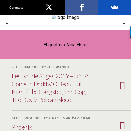
Comparte
Etiquetas › Nina Hoss
23 OCTUBRE, 2019 • BY JOSE ASENSIO
Festival de Sitges 2019 – Día 7:
Come to Daddy/ O Beautiful
Night/ The Gangster, The Cop,
The Devil/ Pelican Blood
14 DICIEMBRE, 2015 • BY GABRIEL MARTÍNEZ RUIBAL
Phoenix