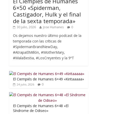
El Ciempiés de Humanes
6×50 «Spiderman,
Castigador, Hulk y el final
de la sexta temporada»
30 julio, 2026
Jose Humanes
0
Os dejamos nuestro último podcast de la
temporada con las críticas de
#SpidermanBrandNewDay,
#AtrapaElMillón, #MotherMary,
#MalaBestia, #LosCreyentes y la 9ºT
El Ciempiés de Humanes 6×49 «Kiritaaaaa»
0
24 julio, 2026
El Ciempiés de Humanes 6×48 «El
Síndrome de Odiseo»