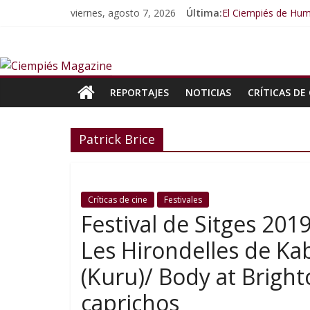
viernes, agosto 7, 2026
Última:
El Ciempiés de Hum
El Ciempiés de Hum
El Ciempiés de Hu
El Ciempiés de Hu
El Ciempiés de Hu
REPORTAJES
NOTICIAS
CRÍTICAS DE 
Patrick Brice
Críticas de cine
Festivales
Festival de Sitges 201
Les Hirondelles de Ka
(Kuru)/ Body at Bright
caprichos