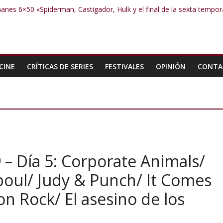
anes 6×50 «Spiderman, Castigador, Hulk y el final de la sexta tempo
anes 6×49 «Kiritaaaaa»
manes 6×48 «El Síndrome de Odiseo»
manes 6×47 «De nada por nada»
manes 6×46 «Ciudadano Minion»
CINE
CRÍTICAS DE SERIES
FESTIVALES
OPINIÓN
CONTA
9 – Día 5: Corporate Animals/
boul/ Judy & Punch/ It Comes
on Rock/ El asesino de los