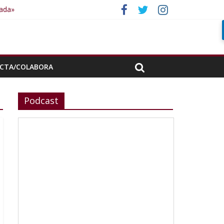
rada»
CTA/COLABORA
Podcast