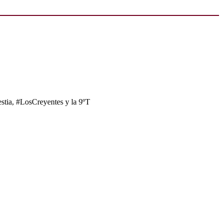
tia, #LosCreyentes y la 9ºT