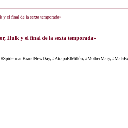
, Hulk y el final de la sexta temporada»
s de #SpidermanBrandNewDay, #AtrapaElMillón, #MotherMary, #MalaBes