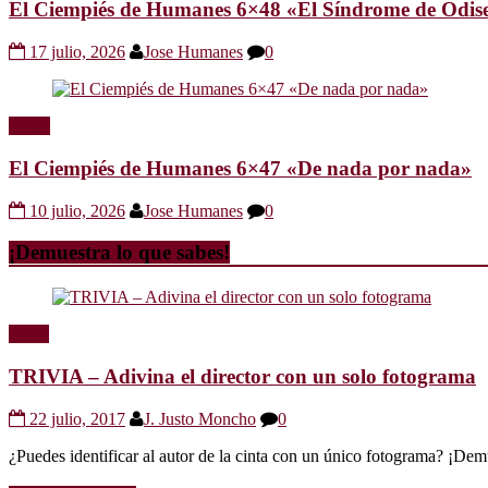
El Ciempiés de Humanes 6×48 «El Síndrome de Odis
17 julio, 2026
Jose Humanes
0
Radio
El Ciempiés de Humanes 6×47 «De nada por nada»
10 julio, 2026
Jose Humanes
0
¡Demuestra lo que sabes!
Trivia
TRIVIA – Adivina el director con un solo fotograma
22 julio, 2017
J. Justo Moncho
0
¿Puedes identificar al autor de la cinta con un único fotograma? ¡Dem