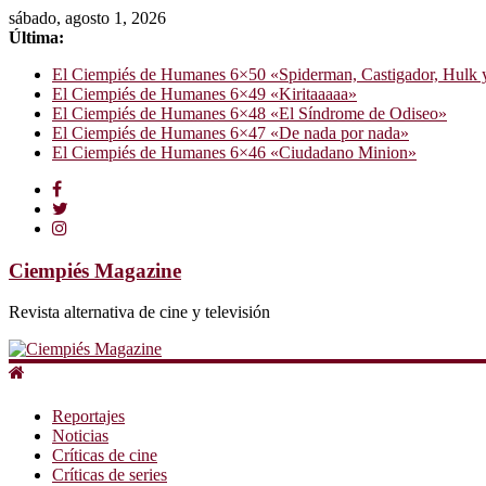
sábado, agosto 1, 2026
Última:
El Ciempiés de Humanes 6×50 «Spiderman, Castigador, Hulk y e
El Ciempiés de Humanes 6×49 «Kiritaaaaa»
El Ciempiés de Humanes 6×48 «El Síndrome de Odiseo»
El Ciempiés de Humanes 6×47 «De nada por nada»
El Ciempiés de Humanes 6×46 «Ciudadano Minion»
Ciempiés Magazine
Revista alternativa de cine y televisión
Reportajes
Noticias
Críticas de cine
Críticas de series