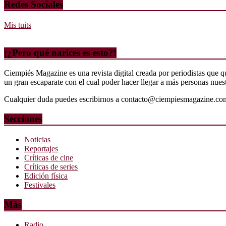
Redes Sociales
Mis tuits
¡¿Pero qué narices es esto?!
Ciempiés Magazine es una revista digital creada por periodistas que 
un gran escaparate con el cual poder hacer llegar a más personas nuestr
Cualquier duda puedes escribirnos a contacto@ciempiesmagazine.co
Secciones
Noticias
Reportajes
Críticas de cine
Críticas de series
Edición física
Festivales
Más
Radio