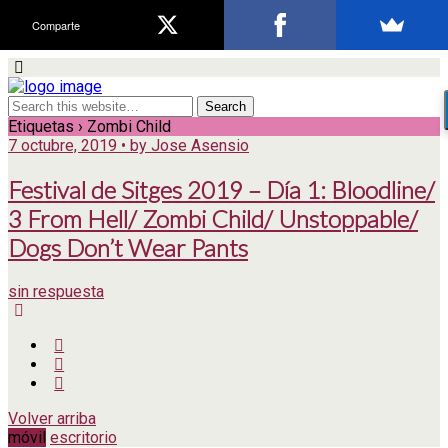
Comparte
Etiquetas › Zombi Child
7 octubre, 2019 • by Jose Asensio
Festival de Sitges 2019 – Día 1: Bloodline/
3 From Hell/ Zombi Child/ Unstoppable/
Dogs Don’t Wear Pants
sin respuesta
Volver arriba
móvil
escritorio