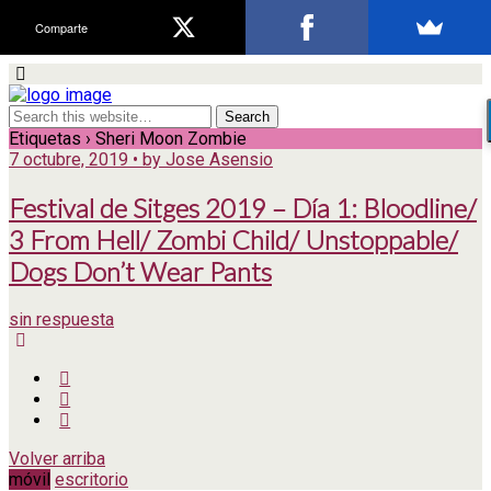
Comparte
Etiquetas › Sheri Moon Zombie
7 octubre, 2019 • by Jose Asensio
Festival de Sitges 2019 – Día 1: Bloodline/
3 From Hell/ Zombi Child/ Unstoppable/
Dogs Don’t Wear Pants
sin respuesta
Volver arriba
móvil
escritorio