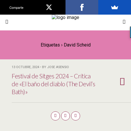
Comparte
Etiquetas › David Scheid
13 OCTUBRE, 2024 • BY JOSE ASENSIO
Festival de Sitges 2024 – Crítica
de «El baño del diablo (The Devil’s
Bath)»