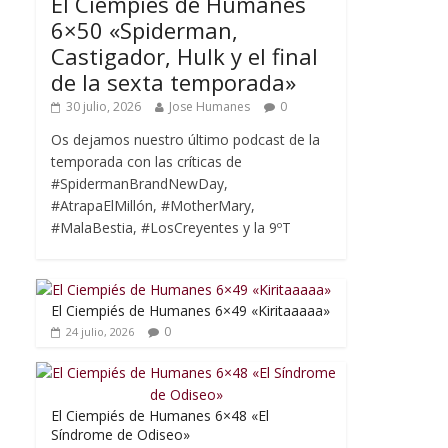
El Ciempiés de Humanes
6×50 «Spiderman,
Castigador, Hulk y el final
de la sexta temporada»
30 julio, 2026
Jose Humanes
0
Os dejamos nuestro último podcast de la
temporada con las críticas de
#SpidermanBrandNewDay,
#AtrapaElMillón, #MotherMary,
#MalaBestia, #LosCreyentes y la 9ºT
El Ciempiés de Humanes 6×49 «Kiritaaaaa»
0
24 julio, 2026
El Ciempiés de Humanes 6×48 «El
Síndrome de Odiseo»