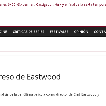
nes 6×50 «Spiderman, Castigador, Hulk y el final de la sexta tempor
anes 6×49 «Kiritaaaaa»
anes 6×48 «El Síndrome de Odiseo»
anes 6×47 «De nada por nada»
anes 6×46 «Ciudadano Minion»
CINE
CRÍTICAS DE SERIES
FESTIVALES
OPINIÓN
CONTA
egreso de Eastwood
isis de la penúltima película como director de Clint Eastwood y