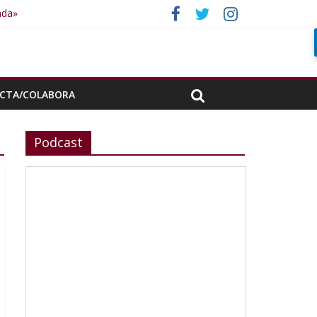
ada»
CTA/COLABORA
Podcast