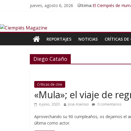
jueves, agosto 6, 2026
Última:
El Ciempiés de Huma
El Ciempiés de Hum
El Ciempiés de Hum
El Ciempiés de Hum
El Ciempiés de Hum
REPORTAJES
NOTICIAS
CRÍTICAS DE 
Diego Cataño
Críticas de cine
«Mula»; el viaje de r
4 junio, 2020
Jose Asensio
0 comentarios
Aprovechando su 90 cumpleaños, os dejamos el anál
última como actor.