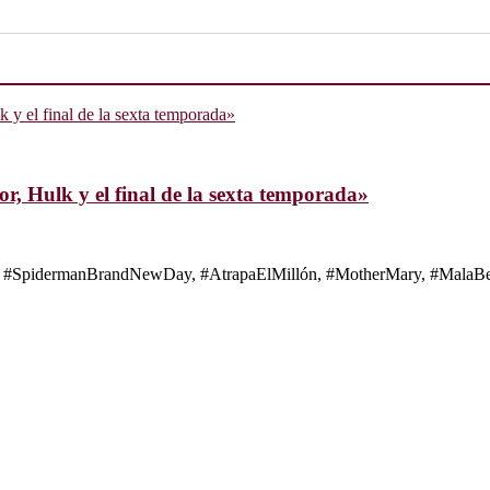
, Hulk y el final de la sexta temporada»
s de #SpidermanBrandNewDay, #AtrapaElMillón, #MotherMary, #MalaBes