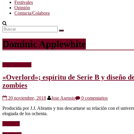
Festivales
Opinión
Contacta/Colabora
Dominic Applewhite
Críticas de cine
«Overlord»; espíritu de Serie B y diseño d
zombies
20 noviembre, 2018
Jose Asensio
0 comentarios
Producida por J.J. Abrams y tras descartarse su relación con el unive
elogiada de los ochenta.
Leer más