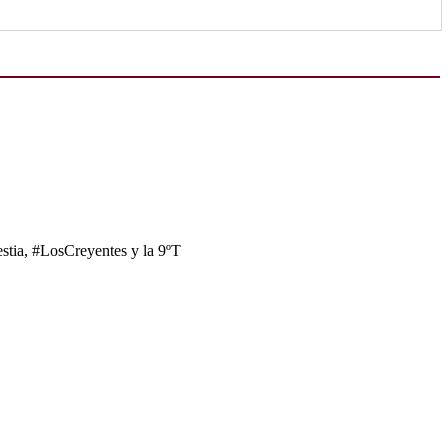
tia, #LosCreyentes y la 9ºT