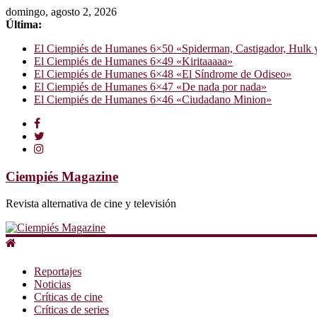
domingo, agosto 2, 2026
Última:
El Ciempiés de Humanes 6×50 «Spiderman, Castigador, Hulk y e
El Ciempiés de Humanes 6×49 «Kiritaaaaa»
El Ciempiés de Humanes 6×48 «El Síndrome de Odiseo»
El Ciempiés de Humanes 6×47 «De nada por nada»
El Ciempiés de Humanes 6×46 «Ciudadano Minion»
Ciempiés Magazine
Revista alternativa de cine y televisión
Reportajes
Noticias
Críticas de cine
Críticas de series