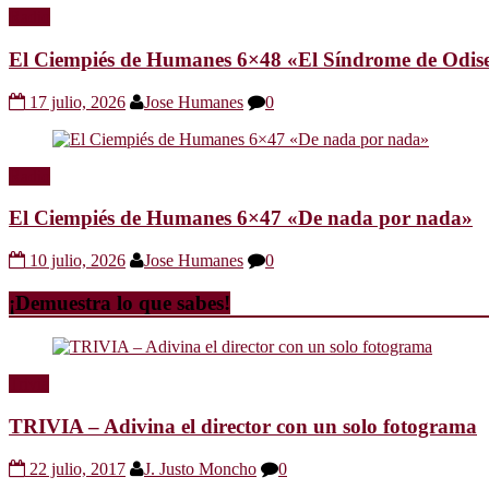
Radio
El Ciempiés de Humanes 6×48 «El Síndrome de Odis
17 julio, 2026
Jose Humanes
0
Radio
El Ciempiés de Humanes 6×47 «De nada por nada»
10 julio, 2026
Jose Humanes
0
¡Demuestra lo que sabes!
Trivia
TRIVIA – Adivina el director con un solo fotograma
22 julio, 2017
J. Justo Moncho
0