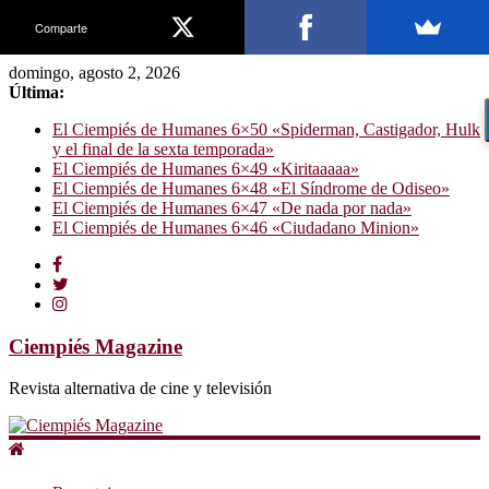
Comparte
domingo, agosto 2, 2026
Última:
El Ciempiés de Humanes 6×50 «Spiderman, Castigador, Hulk
y el final de la sexta temporada»
El Ciempiés de Humanes 6×49 «Kiritaaaaa»
El Ciempiés de Humanes 6×48 «El Síndrome de Odiseo»
El Ciempiés de Humanes 6×47 «De nada por nada»
El Ciempiés de Humanes 6×46 «Ciudadano Minion»
Ciempiés Magazine
Revista alternativa de cine y televisión