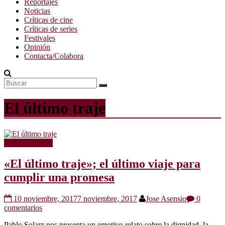
Reportajes
Noticias
Críticas de cine
Críticas de series
Festivales
Opinión
Contacta/Colabora
El último traje
Críticas de cine
«El último traje»; el último viaje para
cumplir una promesa
10 noviembre, 2017
7 noviembre, 2017
Jose Asensio
0
comentarios
Pablo Solarz nos presenta un emotivo relato sobre la dignidad, la