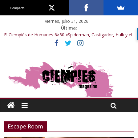
Comparte
viernes, julio 31, 2026
Última:
El Ciempiés de Humanes 6×50 «Spiderman, Castigador, Hulk y el
final de la sexta temporada»
El Ciempiés de Humanes 6×49 «Kiritaaaaa»
El Ciempiés de Humanes 6×48 «El Síndrome de Odiseo»
El Ciempiés de Humanes 6×47 «De nada por nada»
El Ciempiés de Humanes 6×46 «Ciudadano Minion»
Escape Room