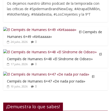
Os dejamos nuestro último podcast de la temporada con
las críticas de #SpidermanBrandNewDay, #AtrapaElMillón,
#MotherMary, #MalaBestia, #LosCreyentes y la 9ºT
El Ciempiés de
Humanes 6×49 «Kiritaaaaa»
0
24 julio, 2026
El
Ciempiés de Humanes 6×48 «El Síndrome de Odiseo»
0
17 julio, 2026
El
Ciempiés de Humanes 6×47 «De nada por nada»
0
10 julio, 2026
¡Demuestra lo que sabes!