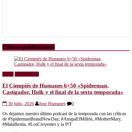
Últimas publicaciones
Radio
Sin categoría
El Ciempiés de Humanes 6×50 «Spiderman,
Castigador, Hulk y el final de la sexta temporada»
30 julio, 2026
Jose Humanes
0
Os dejamos nuestro último podcast de la temporada con las críticas
de #SpidermanBrandNewDay, #AtrapaElMillón, #MotherMary,
#MalaBestia, #LosCreyentes y la 9ºT