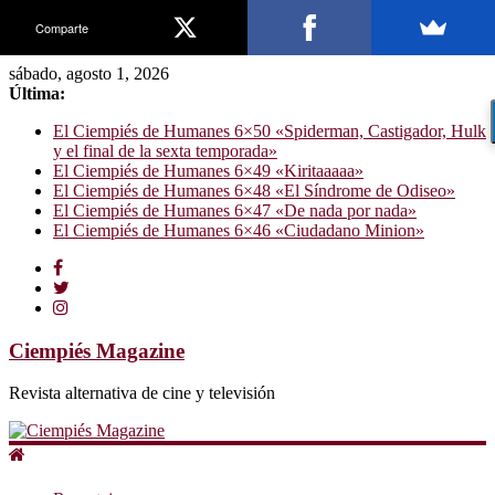
Comparte
sábado, agosto 1, 2026
Última:
El Ciempiés de Humanes 6×50 «Spiderman, Castigador, Hulk
y el final de la sexta temporada»
El Ciempiés de Humanes 6×49 «Kiritaaaaa»
El Ciempiés de Humanes 6×48 «El Síndrome de Odiseo»
El Ciempiés de Humanes 6×47 «De nada por nada»
El Ciempiés de Humanes 6×46 «Ciudadano Minion»
Ciempiés Magazine
Revista alternativa de cine y televisión