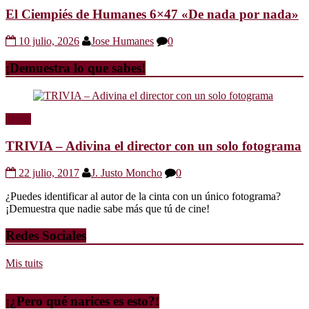
El Ciempiés de Humanes 6×47 «De nada por nada»
10 julio, 2026
Jose Humanes
0
¡Demuestra lo que sabes!
Trivia
TRIVIA – Adivina el director con un solo fotograma
22 julio, 2017
J. Justo Moncho
0
¿Puedes identificar al autor de la cinta con un único fotograma?
¡Demuestra que nadie sabe más que tú de cine!
Redes Sociales
Mis tuits
¡¿Pero qué narices es esto?!