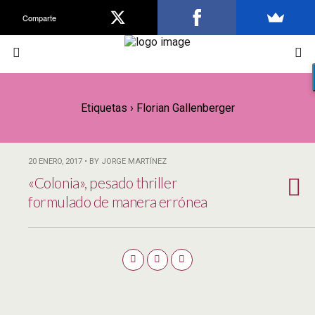
Comparte
Etiquetas › Florian Gallenberger
20 ENERO, 2017 • BY JORGE MARTÍNEZ
«Colonia», pesado thriller
formulado de manera errónea