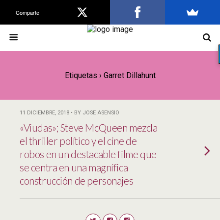
Comparte
Etiquetas › Garret Dillahunt
11 DICIEMBRE, 2018 • BY JOSE ASENSIO
«Viudas»; Steve McQueen mezcla
el thriller político y el cine de
robos en un destacable filme que
se centra en una magnífica
construcción de personajes