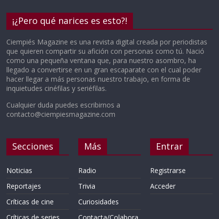
¡¿Pero qué narices es esto?!
Ciempiés Magazine es una revista digital creada por periodistas
que quieren compartir su afición con personas como tú. Nació
como una pequeña ventana que, para nuestro asombro, ha
llegado a convertirse en un gran escaparate con el cual poder
hacer llegar a más personas nuestro trabajo, en forma de
inquietudes cinéfilas y seriéfilas.
Cualquier duda puedes escribirnos a
contacto@ciempiesmagazine.com
Secciones
Más
Entrar
Noticias
Radio
Registrarse
Reportajes
Trivia
Acceder
Críticas de cine
Curiosidades
Críticas de series
Contacta/Colabora