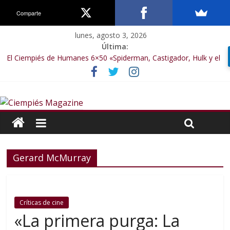
Comparte
lunes, agosto 3, 2026
Última:
El Ciempiés de Humanes 6×50 «Spiderman, Castigador, Hulk y el
final de la sexta temporada»
El Ciempiés de Humanes 6×49 «Kiritaaaaa»
El Ciempiés de Humanes 6×48 «El Síndrome de Odiseo»
El Ciempiés de Humanes 6×47 «De nada por nada»
El Ciempiés de Humanes 6×46 «Ciudadano Minion»
Gerard McMurray
Críticas de cine
«La primera purga: La