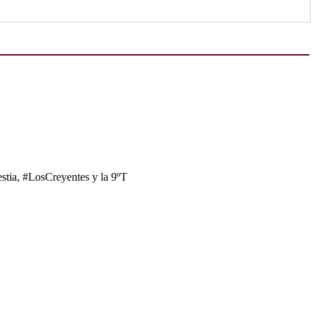
tia, #LosCreyentes y la 9ºT