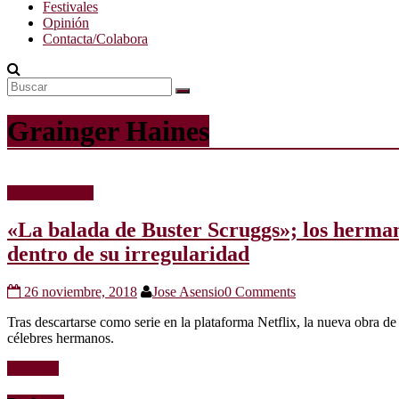
Festivales
Opinión
Contacta/Colabora
Grainger Haines
Críticas de cine
«La balada de Buster Scruggs»; los herman
dentro de su irregularidad
26 noviembre, 2018
Jose Asensio
0 Comments
Tras descartarse como serie en la plataforma Netflix, la nueva obra de
célebres hermanos.
Leer más