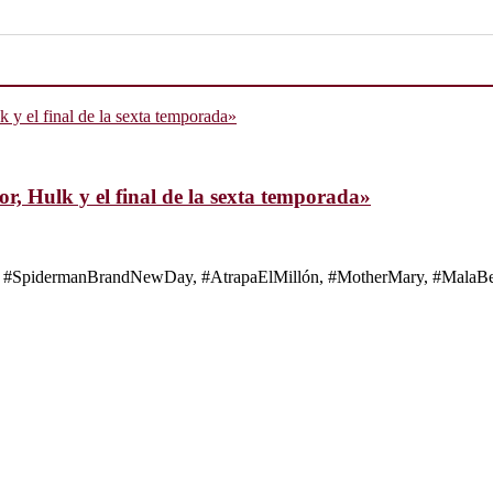
, Hulk y el final de la sexta temporada»
s de #SpidermanBrandNewDay, #AtrapaElMillón, #MotherMary, #MalaBes