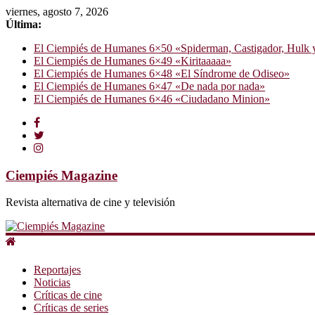
viernes, agosto 7, 2026
Última:
El Ciempiés de Humanes 6×50 «Spiderman, Castigador, Hulk y e
El Ciempiés de Humanes 6×49 «Kiritaaaaa»
El Ciempiés de Humanes 6×48 «El Síndrome de Odiseo»
El Ciempiés de Humanes 6×47 «De nada por nada»
El Ciempiés de Humanes 6×46 «Ciudadano Minion»
Ciempiés Magazine
Revista alternativa de cine y televisión
Reportajes
Noticias
Críticas de cine
Críticas de series