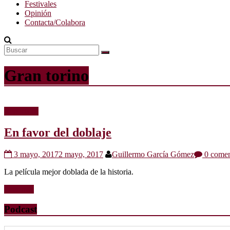
Festivales
Opinión
Contacta/Colabora
Gran torino
Reportajes
En favor del doblaje
3 mayo, 2017
2 mayo, 2017
Guillermo García Gómez
0 comen
La película mejor doblada de la historia.
Leer más
Podcast