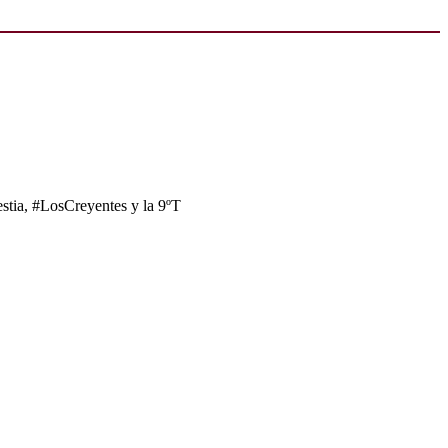
tia, #LosCreyentes y la 9ºT