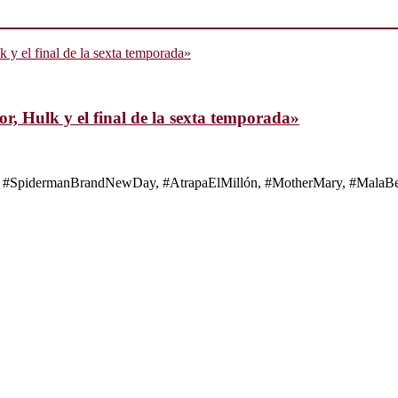
, Hulk y el final de la sexta temporada»
s de #SpidermanBrandNewDay, #AtrapaElMillón, #MotherMary, #MalaBes