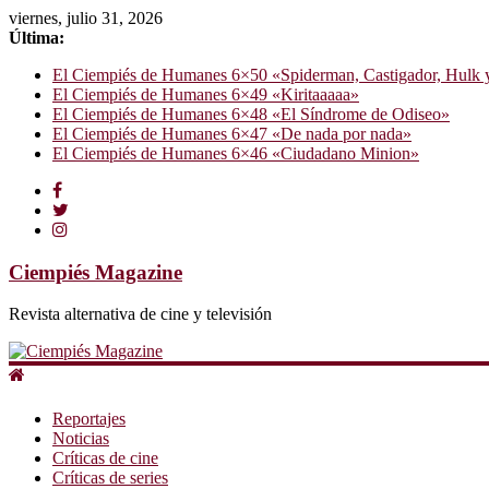
viernes, julio 31, 2026
Última:
El Ciempiés de Humanes 6×50 «Spiderman, Castigador, Hulk y e
El Ciempiés de Humanes 6×49 «Kiritaaaaa»
El Ciempiés de Humanes 6×48 «El Síndrome de Odiseo»
El Ciempiés de Humanes 6×47 «De nada por nada»
El Ciempiés de Humanes 6×46 «Ciudadano Minion»
Ciempiés Magazine
Revista alternativa de cine y televisión
Reportajes
Noticias
Críticas de cine
Críticas de series