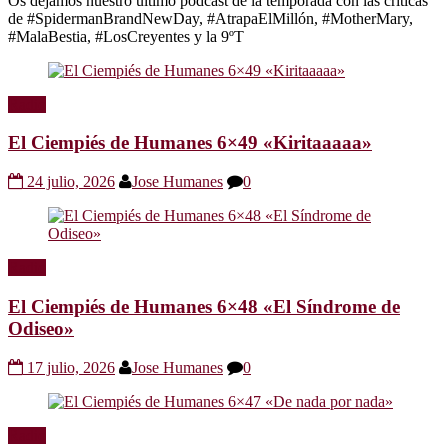
Os dejamos nuestro último podcast de la temporada con las críticas
de #SpidermanBrandNewDay, #AtrapaElMillón, #MotherMary,
#MalaBestia, #LosCreyentes y la 9ºT
Radio
El Ciempiés de Humanes 6×49 «Kiritaaaaa»
24 julio, 2026
Jose Humanes
0
Radio
El Ciempiés de Humanes 6×48 «El Síndrome de
Odiseo»
17 julio, 2026
Jose Humanes
0
Radio