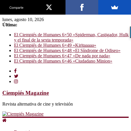
Comparte
lunes, agosto 10, 2026
Última:
El Ciempiés de Humanes 6×50 «Spiderman, Castigador, Hulk
y el final de la sexta temporada»
El Ciempiés de Humanes 6×49 «Kiritaaaaa»
El Ciempiés de Humanes 6×48 «El Síndrome de Odiseo»
El Ciempiés de Humanes 6×47 «De nada por nada»
El Ciempiés de Humanes 6×46 «Ciudadano Minion»
Ciempiés Magazine
Revista alternativa de cine y televisión