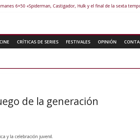
manes 6×50 «Spiderman, Castigador, Hulk y el final de la sexta tem
umanes 6×49 «Kiritaaaaa»
umanes 6×48 «El Síndrome de Odiseo»
Humanes 6×47 «De nada por nada»
Humanes 6×46 «Ciudadano Minion»
CINE
CRÍTICAS DE SERIES
FESTIVALES
OPINIÓN
CONTA
uego de la generación
ca y la celebración juvenil.