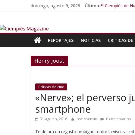
domingo, agosto 9, 2026
Última:
El Ciempiés de Hu
El Ciempiés de H
El Ciempiés de H
El Ciempiés de 
El Ciempiés de 
REPORTAJES
NOTICIAS
CRÍTICAS DE 
Henry Joost
Críticas de cine
«Nerve»; el perverso j
smartphone
31 agosto, 2016
Jose Asensio
0 comentarios
Te dejará un regusto ambiguo, entre la visceral críti