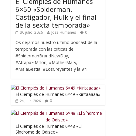
El Ciempiés de Humanes
6×50 «Spiderman,
Castigador, Hulk y el final
de la sexta temporada»
30 julio, 2026
Jose Humanes
0
Os dejamos nuestro último podcast de la
temporada con las críticas de
#SpidermanBrandNewDay,
#AtrapaElMillón, #MotherMary,
#MalaBestia, #LosCreyentes y la 9ºT
El Ciempiés de Humanes 6×49 «Kiritaaaaa»
0
24 julio, 2026
El Ciempiés de Humanes 6×48 «El
Síndrome de Odiseo»