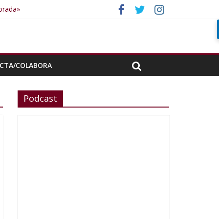
porada»
CTA/COLABORA
Podcast