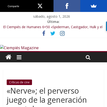
Comparte
sábado, agosto 1, 2026
Última:
El Ciempiés de Humanes 6×50 «Spiderman, Castigador, Hulk y el
final de la sexta temporada»
El Ciempiés de Humanes 6×49 «Kiritaaaaa»
El Ciempiés de Humanes 6×48 «El Síndrome de Odiseo»
El Ciempiés de Humanes 6×47 «De nada por nada»
El Ciempiés de Humanes 6×46 «Ciudadano Minion»
Críticas de cine
«Nerve»; el perverso
juego de la generación