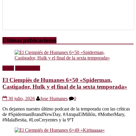
Últimas publicaciones
Radio
Sin categoría
El Ciempiés de Humanes 6×50 «Spiderman,
Castigador, Hulk y el final de la sexta temporada»
30 julio, 2026
Jose Humanes
0
Os dejamos nuestro último podcast de la temporada con las críticas
de #SpidermanBrandNewDay, #AtrapaElMillón, #MotherMary,
#MalaBestia, #LosCreyentes y la 9ºT