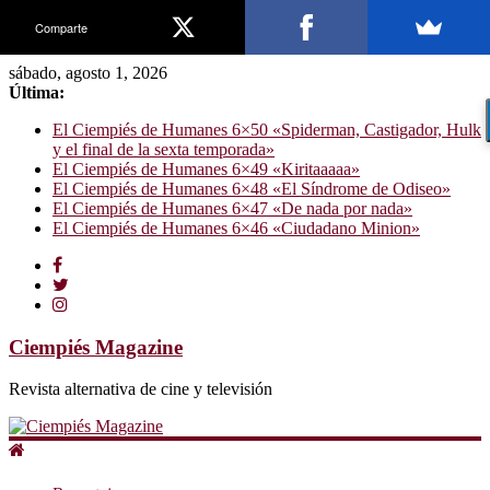
Comparte
sábado, agosto 1, 2026
Última:
El Ciempiés de Humanes 6×50 «Spiderman, Castigador, Hulk
y el final de la sexta temporada»
El Ciempiés de Humanes 6×49 «Kiritaaaaa»
El Ciempiés de Humanes 6×48 «El Síndrome de Odiseo»
El Ciempiés de Humanes 6×47 «De nada por nada»
El Ciempiés de Humanes 6×46 «Ciudadano Minion»
Ciempiés Magazine
Revista alternativa de cine y televisión