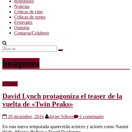
Reportajes
Noticias
Críticas de cine
Críticas de series
Festivales
Opinión
Contacta/Colabora
imágenes
Noticias
David Lynch protagoniza el teaser de la
vuelta de «Twin Peaks»
20 diciembre, 2016
Javier Sólvez
1 comentario
En esta nueva temporada aparecerán actrices y actores como Naomi
Watts, Monica Belluci o David Duchovny.