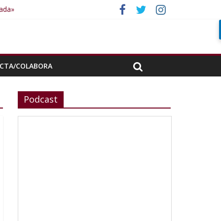
rada»
CTA/COLABORA
Podcast