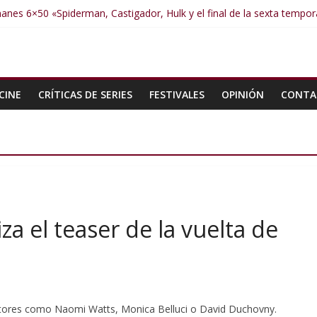
anes 6×50 «Spiderman, Castigador, Hulk y el final de la sexta tempo
anes 6×49 «Kiritaaaaa»
manes 6×48 «El Síndrome de Odiseo»
manes 6×47 «De nada por nada»
manes 6×46 «Ciudadano Minion»
CINE
CRÍTICAS DE SERIES
FESTIVALES
OPINIÓN
CONTA
a el teaser de la vuelta de
ctores como Naomi Watts, Monica Belluci o David Duchovny.