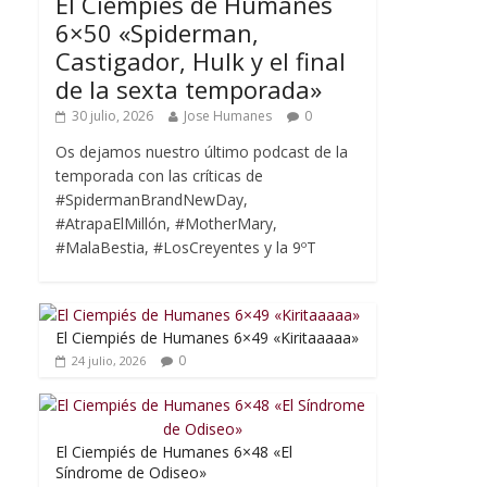
El Ciempiés de Humanes
6×50 «Spiderman,
Castigador, Hulk y el final
de la sexta temporada»
30 julio, 2026
Jose Humanes
0
Os dejamos nuestro último podcast de la
temporada con las críticas de
#SpidermanBrandNewDay,
#AtrapaElMillón, #MotherMary,
#MalaBestia, #LosCreyentes y la 9ºT
El Ciempiés de Humanes 6×49 «Kiritaaaaa»
0
24 julio, 2026
El Ciempiés de Humanes 6×48 «El
Síndrome de Odiseo»