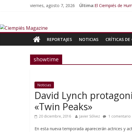
viernes, agosto 7, 2026
Última:
El Ciempiés de Hum
El Ciempiés de Hum
El Ciempiés de Hu
El Ciempiés de Hu
El Ciempiés de Hu
REPORTAJES
NOTICIAS
CRÍTICAS DE 
showtime
Noticias
David Lynch protagoniz
«Twin Peaks»
20 diciembre, 2016
Javier Sólvez
1 comentario
En esta nueva temporada aparecerán actrices y a