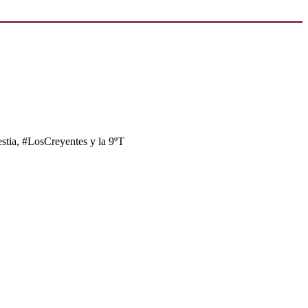
tia, #LosCreyentes y la 9ºT