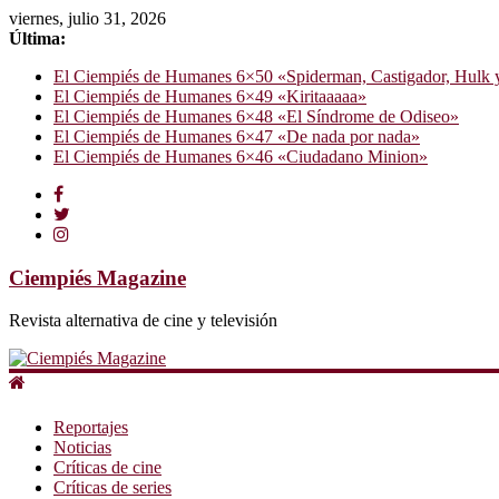
viernes, julio 31, 2026
Última:
El Ciempiés de Humanes 6×50 «Spiderman, Castigador, Hulk y e
El Ciempiés de Humanes 6×49 «Kiritaaaaa»
El Ciempiés de Humanes 6×48 «El Síndrome de Odiseo»
El Ciempiés de Humanes 6×47 «De nada por nada»
El Ciempiés de Humanes 6×46 «Ciudadano Minion»
Ciempiés Magazine
Revista alternativa de cine y televisión
Reportajes
Noticias
Críticas de cine
Críticas de series