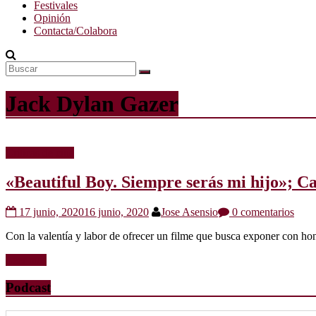
Festivales
Opinión
Contacta/Colabora
Jack Dylan Gazer
Críticas de cine
«Beautiful Boy. Siempre serás mi hijo»; C
17 junio, 2020
16 junio, 2020
Jose Asensio
0 comentarios
Con la valentía y labor de ofrecer un filme que busca exponer con ho
Leer más
Podcast