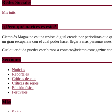
Redes Sociales
Mis tuits
¡¿Pero qué narices es esto?!
Ciempiés Magazine es una revista digital creada por periodistas que 
un gran escaparate con el cual poder hacer llegar a más personas nuestr
Cualquier duda puedes escribirnos a contacto@ciempiesmagazine.co
Secciones
Noticias
Reportajes
Críticas de cine
Críticas de series
Edición física
Festivales
Más
Radio