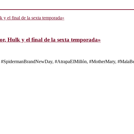
, Hulk y el final de la sexta temporada»
s de #SpidermanBrandNewDay, #AtrapaElMillón, #MotherMary, #MalaBes