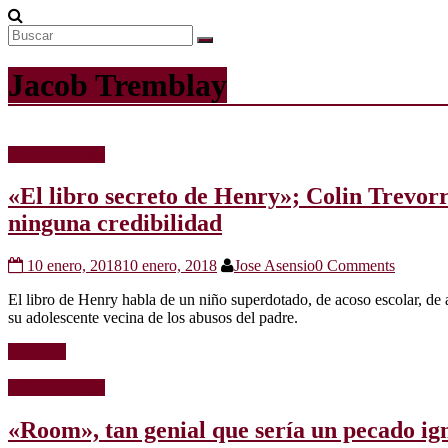
Jacob Tremblay
Críticas de cine
«El libro secreto de Henry»; Colin Trevor
ninguna credibilidad
10 enero, 2018
10 enero, 2018
Jose Asensio
0 Comments
El libro de Henry habla de un niño superdotado, de acoso escolar, de 
su adolescente vecina de los abusos del padre.
Leer más
Críticas de cine
«Room», tan genial que sería un pecado ig