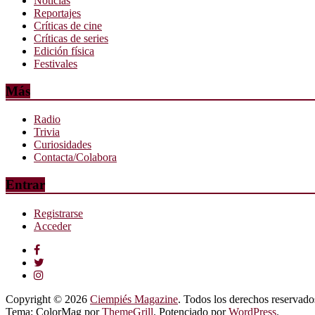
Noticias
Reportajes
Críticas de cine
Críticas de series
Edición física
Festivales
Más
Radio
Trivia
Curiosidades
Contacta/Colabora
Entrar
Registrarse
Acceder
Copyright © 2026
Ciempiés Magazine
. Todos los derechos reservado
Tema: ColorMag por
ThemeGrill
. Potenciado por
WordPress
.