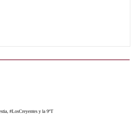
tia, #LosCreyentes y la 9ºT