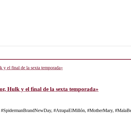
, Hulk y el final de la sexta temporada»
s de #SpidermanBrandNewDay, #AtrapaElMillón, #MotherMary, #MalaBes