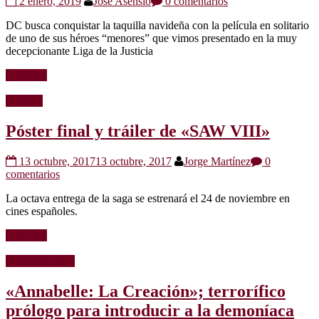
2 enero, 2019
Jose Asensio
0 comentarios
DC busca conquistar la taquilla navideña con la película en solitario
de uno de sus héroes “menores” que vimos presentado en la muy
decepcionante Liga de la Justicia
Leer más
Noticias
Póster final y tráiler de «SAW VIII»
13 octubre, 2017
13 octubre, 2017
Jorge Martínez
0
comentarios
La octava entrega de la saga se estrenará el 24 de noviembre en
cines españoles.
Leer más
Críticas de cine
«Annabelle: La Creación»; terrorífico
prólogo para introducir a la demoníaca