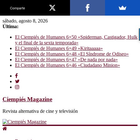
Comparte
sábado, agosto 8, 2026
Última:
El Ciempiés de Humanes 6×50 «Spiderman, Castigador, Hulk
y el final de la sexta temporada»
El Ciempiés de Humanes 6×49 «Kiritaaaaa»
El Ciempiés de Humanes 6×48 «El Síndrome de Odiseo»
El Ciempiés de Humanes 6×47 «De nada por nada»
El Ciempiés de Humanes 6×46 «Ciudadano Minion»
Ciempiés Magazine
Revista alternativa de cine y televisión