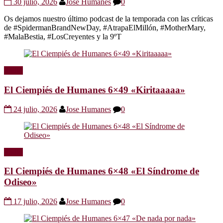
30 julio, 2026
Jose Humanes
0
Os dejamos nuestro último podcast de la temporada con las críticas
de #SpidermanBrandNewDay, #AtrapaElMillón, #MotherMary,
#MalaBestia, #LosCreyentes y la 9ºT
Radio
El Ciempiés de Humanes 6×49 «Kiritaaaaa»
24 julio, 2026
Jose Humanes
0
Radio
El Ciempiés de Humanes 6×48 «El Síndrome de
Odiseo»
17 julio, 2026
Jose Humanes
0